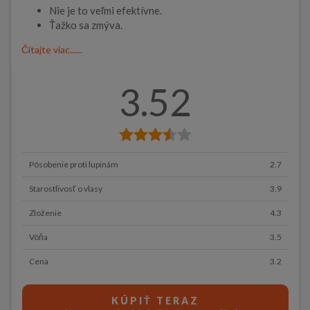
Nie je to veľmi efektívne.
Ťažko sa zmýva.
Čítajte viac......
3.52
Pôsobenie proti lupinám
2.7
Starostlivosť o vlasy
3.9
Zloženie
4.3
Vôňa
3.5
Cena
3.2
KÚPIŤ TERAZ