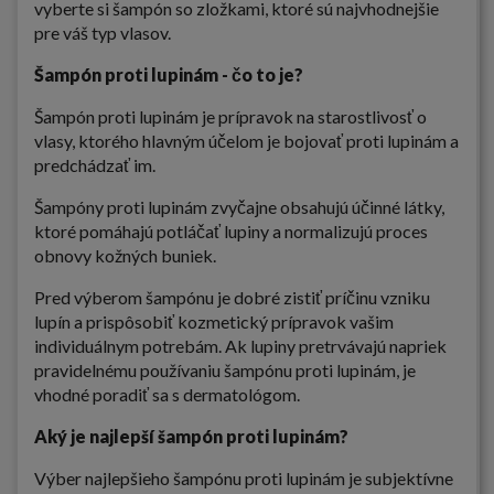
vyberte si šampón so zložkami, ktoré sú najvhodnejšie
pre váš typ vlasov.
Šampón proti lupinám - čo to je?
Šampón proti lupinám je prípravok na starostlivosť o
vlasy, ktorého hlavným účelom je bojovať proti lupinám a
predchádzať im.
Šampóny proti lupinám zvyčajne obsahujú účinné látky,
ktoré pomáhajú potláčať lupiny a normalizujú proces
obnovy kožných buniek.
Pred výberom šampónu je dobré zistiť príčinu vzniku
lupín a prispôsobiť kozmetický prípravok vašim
individuálnym potrebám. Ak lupiny pretrvávajú napriek
pravidelnému používaniu šampónu proti lupinám, je
vhodné poradiť sa s dermatológom.
Aký je najlepší šampón proti lupinám?
Výber najlepšieho šampónu proti lupinám je subjektívne