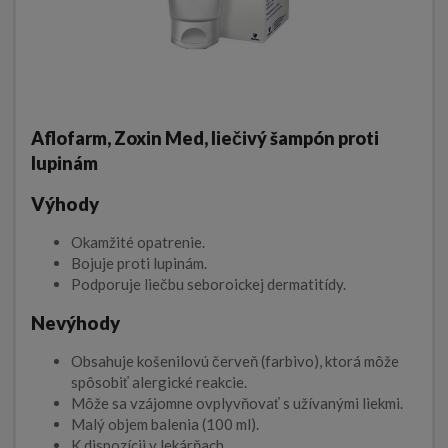
Aflofarm, Zoxin Med, liečivý šampón proti
lupinám
Výhody
Okamžité opatrenie.
Bojuje proti lupinám.
Podporuje liečbu seboroickej dermatitídy.
Nevýhody
Obsahuje košenilovú červeň (farbivo), ktorá môže
spôsobiť alergické reakcie.
Môže sa vzájomne ovplyvňovať s užívanými liekmi.
Malý objem balenia (100 ml).
K dispozícii v lekárňach.