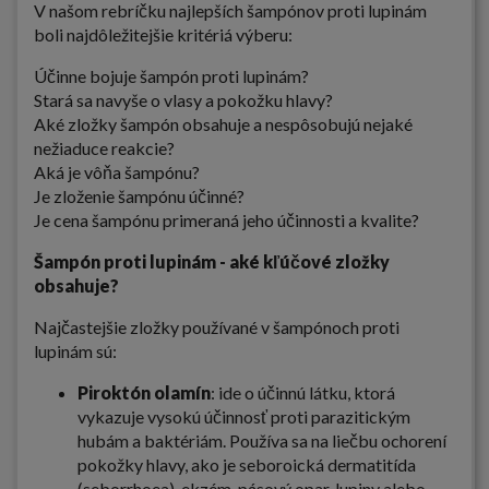
V našom rebríčku najlepších šampónov proti lupinám
boli najdôležitejšie kritériá výberu:
Účinne bojuje šampón proti lupinám?
Stará sa navyše o vlasy a pokožku hlavy?
Aké zložky šampón obsahuje a nespôsobujú nejaké
nežiaduce reakcie?
Aká je vôňa šampónu?
Je zloženie šampónu účinné?
Je cena šampónu primeraná jeho účinnosti a kvalite?
Šampón proti lupinám - aké kľúčové zložky
obsahuje?
Najčastejšie zložky používané v šampónoch proti
lupinám sú:
Piroktón olamín
: ide o účinnú látku, ktorá
vykazuje vysokú účinnosť proti parazitickým
hubám a baktériám. Používa sa na liečbu ochorení
pokožky hlavy, ako je seboroická dermatitída
(seborrhoea), ekzém, pásový opar, lupiny alebo