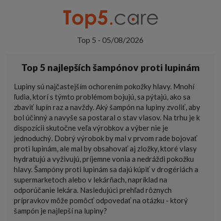
Top 5 - 05/08/2026
Top 5 najlepších šampónov proti lupinám
Lupiny sú najčastejším ochorením pokožky hlavy. Mnohí
ľudia, ktorí s týmto problémom bojujú, sa pýtajú, ako sa
zbaviť lupín raz a navždy. Aký šampón na lupiny zvoliť, aby
bol účinný a navyše sa postaral o stav vlasov. Na trhu je k
dispozícii skutočne veľa výrobkov a výber nie je
jednoduchý. Dobrý výrobok by mal v prvom rade bojovať
proti lupinám, ale mal by obsahovať aj zložky, ktoré vlasy
hydratujú a vyživujú, príjemne vonia a nedráždi pokožku
hlavy. Šampóny proti lupinám sa dajú kúpiť v drogériách a
supermarketoch alebo v lekárňach, napríklad na
odporúčanie lekára. Nasledujúci prehľad rôznych
prípravkov môže pomôcť odpovedať na otázku - ktorý
šampón je najlepší na lupiny?