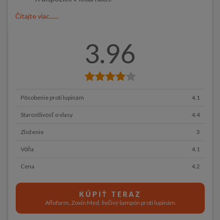
Čítajte viac......
3.96
Pôsobenie proti lupinám
4.1
Starostlivosť o vlasy
4.4
Zloženie
3
Vôňa
4.1
Cena
4.2
KÚPIŤ TERAZ
Aflofarm, Zoxin Med, liečivý šampón proti lupinám