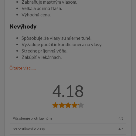
Zabraňuje mastným vlasom.
Veľká a účinná fľaša.
Výhodná cena.
Nevýhody
Spôsobuje, že vlasy sú mierne tuhé.
Vyžaduje použitie kondicionéra na vlasy.
Stredne príjemná vôňa.
Zakúpiť v lekárňach.
Čítajte viac......
4.18
Pôsobenie proti lupinám
4.3
Starostlivosť o vlasy
4.5