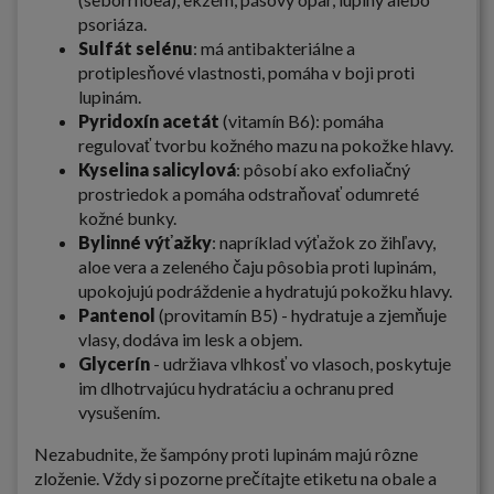
psoriáza.
Sulfát selénu
: má antibakteriálne a
protiplesňové vlastnosti, pomáha v boji proti
lupinám.
Pyridoxín acetát
(vitamín B6): pomáha
regulovať tvorbu kožného mazu na pokožke hlavy.
Kyselina salicylová
: pôsobí ako exfoliačný
prostriedok a pomáha odstraňovať odumreté
kožné bunky.
Bylinné výťažky
: napríklad výťažok zo žihľavy,
aloe vera a zeleného čaju pôsobia proti lupinám,
upokojujú podráždenie a hydratujú pokožku hlavy.
Pantenol
(provitamín B5) - hydratuje a zjemňuje
vlasy, dodáva im lesk a objem.
Glycerín
- udržiava vlhkosť vo vlasoch, poskytuje
im dlhotrvajúcu hydratáciu a ochranu pred
vysušením.
Nezabudnite, že šampóny proti lupinám majú rôzne
zloženie. Vždy si pozorne prečítajte etiketu na obale a