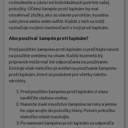
rozhodnutie a závisí od individuálnych potrieb vašej
pokožky. Účinný šampón proti lupinám by mal
obsahovať zložky, ako sú olamín pyroktón, kyselina
salicylová alebo selén sulfát. Každá z nich sa totiž
vyznačuje svojimi vlastnosťami v boji proti lupinám.
Ako používať šampón proti lupinám?
Pred použitím šampónu proti lupinám si prečítajte návod
na použitie uvedený na obale. Každý kozmetický
prípravok môže mať iné odporúčania na používanie.
Existuje však niekoľko pravidiel na používanie šampónu
proti lupinám, ktoré sú podobné pre všetky takéto
výrobky.
Pred použitím šampónu proti lupinám si vlasy
navlhčite vlažnou vodou.
Naneste malé množstvo šampónu na ruky a jemne
ho zapracujte do pokožky hlavy. Potom pokožku
niekoľko minút masírujte.
Po nanesení šampónu proti lupinám sa odporúča