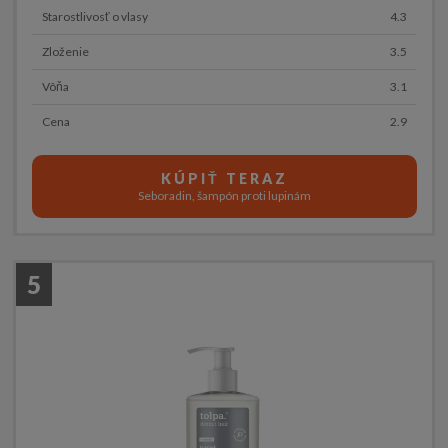
Starostlivosť o vlasy
4.3
Zloženie
3.5
Vôňa
3.1
Cena
2.9
KÚPIŤ TERAZ
Seboradin, šampón proti lupinám
5