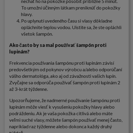
nechať ho na pokožke pôsobiť približne 5 minút.
To umožní účinným látkam preniknúť do pokožky
hlavy.
Po uplynutí uvedeného času si vlasy dôkladne
opláchnite teplou vodou. Uistite sa, že ste opláchli
všetok šampón.
Ako často by sa mal používať šampón proti
lupinám?
Frekvencia používania šampónu proti lupinám závisí
predovšetkým od pokynov výrobcu a/alebo odporúčaní
vášho dermatológa, ako aj od závažnosti vašich lupín.
Zvyčajne sa odporúča používať šampón proti lupinám 2
až 3-krát týždenne.
Upozorňujeme, že nadmerné používanie šampónu proti
lupinám môže viesť k vysušeniu pokožky hlavy alebo
podráždeniu. Ak je vaša pokožka citlivá alebo máte
veľmi suché vlasy, môžete šampón používať menej často,
napríklad raz týždenne alebo dokonca každý druhý
týždeň.