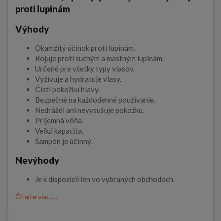
proti lupinám
Výhody
Okamžitý účinok proti lupinám.
Bojuje proti suchým a mastným lupinám.
Určené pre všetky typy vlasov.
Vyživuje a hydratuje vlasy.
Čistí pokožku hlavy.
Bezpečné na každodenné používanie.
Nedráždi ani nevysušuje pokožku.
Príjemná vôňa.
Veľká kapacita.
Šampón je účinný.
Nevýhody
Je k dispozícii len vo vybraných obchodoch.
Čítajte viac......