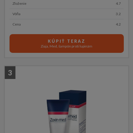
Zloženie
4.7
Vôňa
3.2
Cena
4.2
KÚPIŤ TERAZ
Ziaja, Med, šampón proti lupinám
3