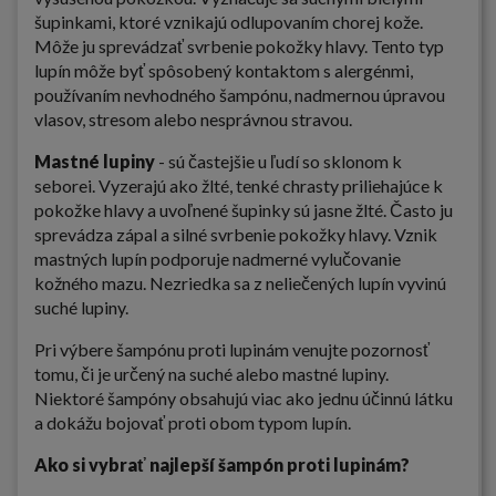
šupinkami, ktoré vznikajú odlupovaním chorej kože.
Môže ju sprevádzať svrbenie pokožky hlavy. Tento typ
lupín môže byť spôsobený kontaktom s alergénmi,
používaním nevhodného šampónu, nadmernou úpravou
vlasov, stresom alebo nesprávnou stravou.
Mastné lupiny
- sú častejšie u ľudí so sklonom k
seborei. Vyzerajú ako žlté, tenké chrasty priliehajúce k
pokožke hlavy a uvoľnené šupinky sú jasne žlté. Často ju
sprevádza zápal a silné svrbenie pokožky hlavy. Vznik
mastných lupín podporuje nadmerné vylučovanie
kožného mazu. Nezriedka sa z neliečených lupín vyvinú
suché lupiny.
Pri výbere šampónu proti lupinám venujte pozornosť
tomu, či je určený na suché alebo mastné lupiny.
Niektoré šampóny obsahujú viac ako jednu účinnú látku
a dokážu bojovať proti obom typom lupín.
Ako si vybrať najlepší šampón proti lupinám?