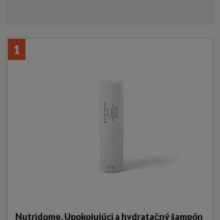
1
Nutridome, Upokojujúci a hydratačný šampón