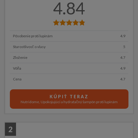
4.84
Pôsobenie proti lupinám
4.9
Starostlivosť o vlasy
5
Zloženie
4.7
Vôňa
4.9
Cena
4.7
KÚPIŤ TERAZ
Nutridome, Upokojujúci a hydratačný šampón proti lupinám
2