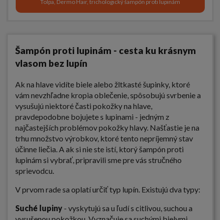
Tolpa, Dermo Hair, trichologický šampón proti lupinám
Šampón proti lupinám - cesta ku krásnym
vlasom bez lupín
Ak na hlave vidíte biele alebo žltkasté šupinky, ktoré
vám nevzhľadne kropia oblečenie, spôsobujú svrbenie a
vysušujú niektoré časti pokožky na hlave,
pravdepodobne bojujete s lupinami - jedným z
najčastejších problémov pokožky hlavy. Našťastie je na
trhu množstvo výrobkov, ktoré tento nepríjemný stav
účinne liečia. A ak si nie ste istí, ktorý šampón proti
lupinám si vybrať, pripravili sme pre vás stručného
sprievodcu.
V prvom rade sa oplatí určiť typ lupín. Existujú dva typy:
Suché lupiny
- vyskytujú sa u ľudí s citlivou, suchou a
vysušenou pokožkou. Vyznačuje sa suchými bielymi