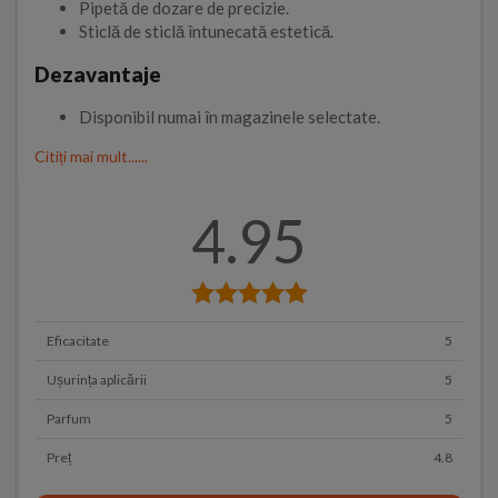
Pipetă de dozare de precizie.
Sticlă de sticlă întunecată estetică.
Dezavantaje
Disponibil numai în magazinele selectate.
Citiți mai mult......
4.95
Eficacitate
5
Ușurința aplicării
5
Parfum
5
Preț
4.8