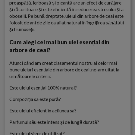
proaspătă, ierboasă și picantă are un efect de curățare
și răcoritoare și este eficientă în reducerea stresului și a
oboselii. Pe bună dreptate, uleiul din arbore de ceai este
folosit de ani de zile ca aliat natural în îngrijirea sănătății
și frumuseții.
Cum alegi cel mai bun ulei esențial din
arbore de ceai?
Atunci când am creat clasamentul nostru al celor mai
bune uleiuri esențiale din arbore de ceai, ne-am uitat la
următoarele criterii:
Este uleiul esențial 100% natural?
Compoziția sa este pură?
Este uleiul eficient în acțiunea sa?
Parfumul său este intens și de lungă durată?
Este uleiul sigur de utilizat?