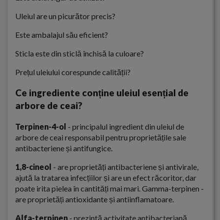
Uleiul are un picurător precis?
Este ambalajul său eficient?
Sticla este din sticlă închisă la culoare?
Prețul uleiului corespunde calității?
Ce ingrediente conține uleiul esențial de
arbore de ceai?
Terpinen-4-ol
- principalul ingredient din uleiul de
arbore de ceai responsabil pentru proprietățile sale
antibacteriene și antifungice.
1,8-cineol
- are proprietăți antibacteriene și antivirale,
ajută la tratarea infecțiilor și are un efect răcoritor, dar
poate irita pielea în cantități mai mari. Gamma-terpinen -
are proprietăți antioxidante și antiinflamatoare.
Alfa-terpinen
- prezintă activitate antibacteriană.