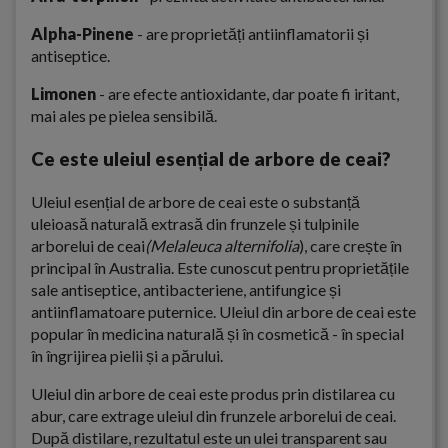
Alpha-Pinene
- are proprietăți antiinflamatorii și
antiseptice.
Limonen
- are efecte antioxidante, dar poate fi iritant,
mai ales pe pielea sensibilă.
Ce este uleiul esențial de arbore de ceai?
Uleiul esențial de arbore de ceai este o substanță
uleioasă naturală extrasă din frunzele și tulpinile
arborelui de ceai
(Melaleuca alternifolia
), care crește în
principal în Australia. Este cunoscut pentru proprietățile
sale antiseptice, antibacteriene, antifungice și
antiinflamatoare puternice. Uleiul din arbore de ceai este
popular în medicina naturală și în cosmetică - în special
în îngrijirea pielii și a părului.
Uleiul din arbore de ceai este produs prin distilarea cu
abur, care extrage uleiul din frunzele arborelui de ceai.
După distilare, rezultatul este un ulei transparent sau