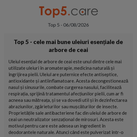
Top 5 - 06/08/2026
Top 5 - cele mai bune uleiuri esențiale de
arbore de ceai
Uleiul esențial de arbore de ceai este unul dintre cele mai
utilizate uleiuri în aromaterapie, medicina naturală și
îngrijirea pielii. Uleiul are puternice efecte antiseptice,
antioxidante și antiinflamatoare. Acesta decongestionează
nasul și sinusurile, combate curgerea nasului, facilitează
respirația, sprijină tratamentul afecțiunilor pielii, cum ar fi
acneea sau mătreața, și se va dovedi util și în dezinfectarea
abraziunilor, zgârieturilor sau mușcăturilor de insecte.
Proprietățile sale antibacteriene fac din uleiul de arbore de
ceai un neutralizator senzațional de mirosuri. Acesta este
motivul pentru care este adesea un ingredient în
deodorantele naturale. Atunci când este pulverizat într-o