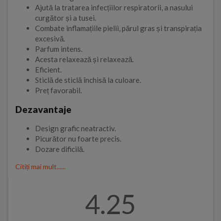
Ajută la tratarea infecțiilor respiratorii, a nasului
curgător și a tusei.
Combate inflamațiile pielii, părul gras și transpirația
excesivă.
Parfum intens.
Acesta relaxează și relaxează.
Eficient.
Sticlă de sticlă închisă la culoare.
Preț favorabil.
Dezavantaje
Design grafic neatractiv.
Picurător nu foarte precis.
Dozare dificilă.
Citiți mai mult......
4.25