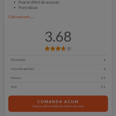
Foarte dificil de accesat.
Preț ridicat.
Citiți mai mult......
3.68
Eficacitate
4
Ușurința aplicării
4
Parfum
3.2
Preț
3.5
COMANDA ACUM
Kanzy, ulei esențial de arbore de ceai