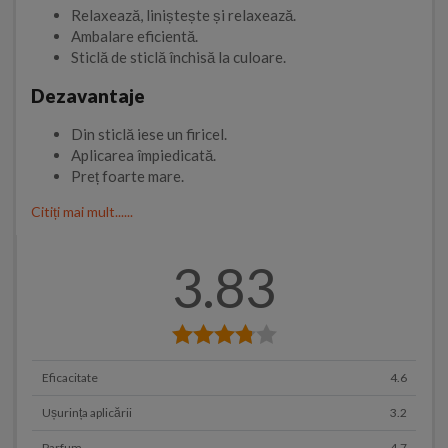
Relaxează, liniștește și relaxează.
Ambalare eficientă.
Sticlă de sticlă închisă la culoare.
Dezavantaje
Din sticlă iese un firicel.
Aplicarea împiedicată.
Preț foarte mare.
Citiți mai mult......
3.83
Eficacitate
4.6
Ușurința aplicării
3.2
Parfum
4.7