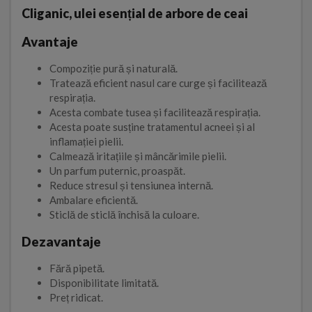
Cliganic, ulei esențial de arbore de ceai
Avantaje
Compoziție pură și naturală.
Tratează eficient nasul care curge și facilitează
respirația.
Acesta combate tusea și facilitează respirația.
Acesta poate susține tratamentul acneei și al
inflamației pielii.
Calmează iritațiile și mâncărimile pielii.
Un parfum puternic, proaspăt.
Reduce stresul și tensiunea internă.
Ambalare eficientă.
Sticlă de sticlă închisă la culoare.
Dezavantaje
Fără pipetă.
Disponibilitate limitată.
Preț ridicat.