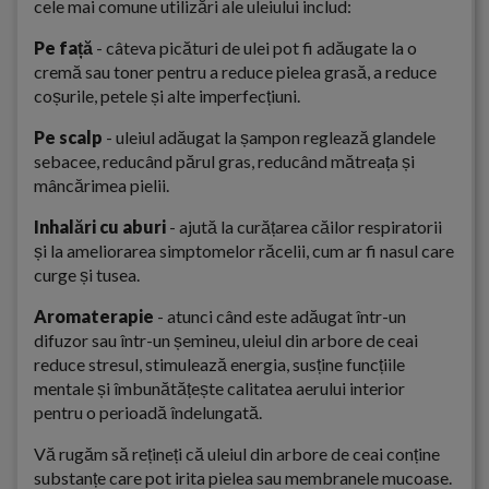
cele mai comune utilizări ale uleiului includ:
Pe față
- câteva picături de ulei pot fi adăugate la o
cremă sau toner pentru a reduce pielea grasă, a reduce
coșurile, petele și alte imperfecțiuni.
Pe scalp
- uleiul adăugat la șampon reglează glandele
sebacee, reducând părul gras, reducând mătreața și
mâncărimea pielii.
Inhalări cu aburi
- ajută la curățarea căilor respiratorii
și la ameliorarea simptomelor răcelii, cum ar fi nasul care
curge și tusea.
Aromaterapie
- atunci când este adăugat într-un
difuzor sau într-un șemineu, uleiul din arbore de ceai
reduce stresul, stimulează energia, susține funcțiile
mentale și îmbunătățește calitatea aerului interior
pentru o perioadă îndelungată.
Vă rugăm să rețineți că uleiul din arbore de ceai conține
substanțe care pot irita pielea sau membranele mucoase.