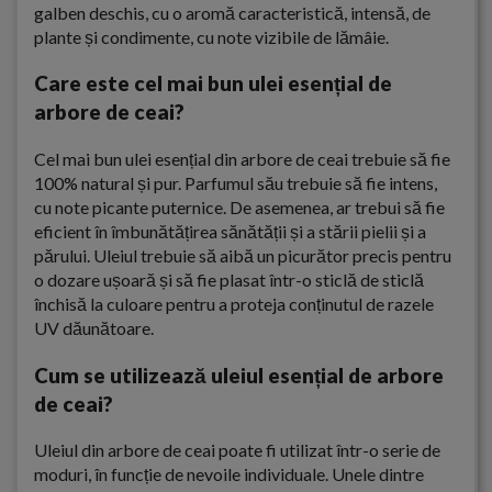
galben deschis, cu o aromă caracteristică, intensă, de
plante și condimente, cu note vizibile de lămâie.
Care este cel mai bun ulei esențial de
arbore de ceai?
Cel mai bun ulei esențial din arbore de ceai trebuie să fie
100% natural și pur. Parfumul său trebuie să fie intens,
cu note picante puternice. De asemenea, ar trebui să fie
eficient în îmbunătățirea sănătății și a stării pielii și a
părului. Uleiul trebuie să aibă un picurător precis pentru
o dozare ușoară și să fie plasat într-o sticlă de sticlă
închisă la culoare pentru a proteja conținutul de razele
UV dăunătoare.
Cum se utilizează uleiul esențial de arbore
de ceai?
Uleiul din arbore de ceai poate fi utilizat într-o serie de
moduri, în funcție de nevoile individuale. Unele dintre