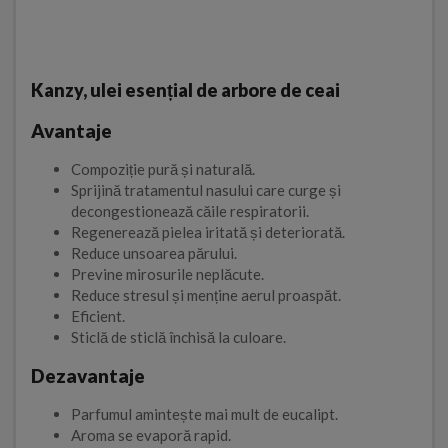
Kanzy, ulei esențial de arbore de ceai
Avantaje
Compoziție pură și naturală.
Sprijină tratamentul nasului care curge și
decongestionează căile respiratorii.
Regenerează pielea iritată și deteriorată.
Reduce unsoarea părului.
Previne mirosurile neplăcute.
Reduce stresul și menține aerul proaspăt.
Eficient.
Sticlă de sticlă închisă la culoare.
Dezavantaje
Parfumul amintește mai mult de eucalipt.
Aroma se evaporă rapid.