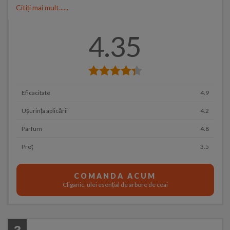
Citiți mai mult......
4.35
Eficacitate
4.9
Ușurința aplicării
4.2
Parfum
4.8
Preț
3.5
COMANDA ACUM
Cliganic, ulei esențial de arbore de ceai