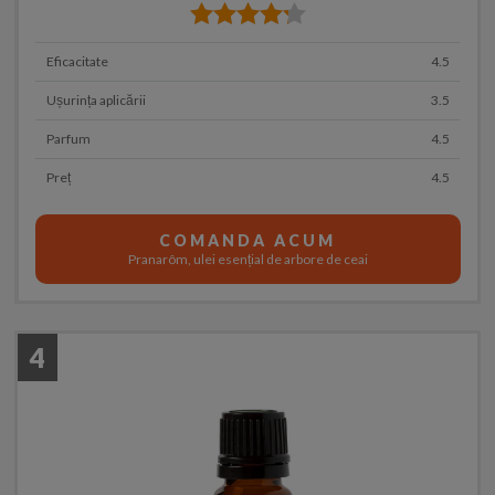
Eficacitate
4.5
Ușurința aplicării
3.5
Parfum
4.5
Preț
4.5
COMANDA ACUM
Pranarôm, ulei esențial de arbore de ceai
4