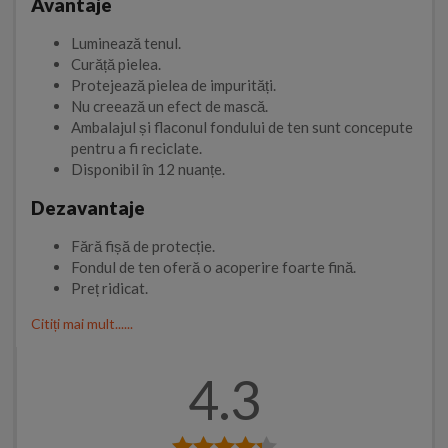
Avantaje
Luminează tenul.
Curăță pielea.
Protejează pielea de impurități.
Nu creează un efect de mască.
Ambalajul și flaconul fondului de ten sunt concepute
pentru a fi reciclate.
Disponibil în 12 nuanțe.
Dezavantaje
Fără fișă de protecție.
Fondul de ten oferă o acoperire foarte fină.
Preț ridicat.
Citiți mai mult......
4.3