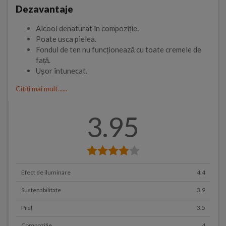
Dezavantaje
Alcool denaturat în compoziție.
Poate usca pielea.
Fondul de ten nu funcționează cu toate cremele de
față.
Ușor întunecat.
Citiți mai mult......
3.95
Efect de iluminare
4.4
Sustenabilitate
3.9
Preț
3.5
Compoziție
4