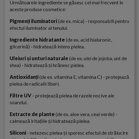
Următoarele ingrediente se găsesc cel mai frecvent în
aceste produse cosmetice:
Pigmenți iluminatori
(de ex. mica) - responsabili pentru
efectul iluminator al tenului.
Ingrediente hidratante
(de ex. acid hialuronic,
glicerină) - hidratează intens pielea.
Uleiuri și unturi naturale
(de ex. ulei de jojoba, unt de
shea) - hidratează și hrănesc pielea.
Antioxidanți
(de ex. vitamina E, vitamina C) - protejează
pielea de radicalii liberi.
Filtre UV
- protejează pielea de razele nocive ale
soarelui.
Extracte de plante
(de ex. aloe vera, ceai verde) -
calmează iritațiile și hidratează pielea.
Siliconi
- netezesc pielea și sporesc efectul de strălucire