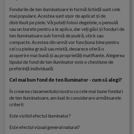
Fondurile de ten iluminatoare în formă lichidă sunt cele
mai populare. Acestea sunt ușor de aplicat și de
distribuit pe piele. Vă puteți folosi degetele, o pensulă
sau un burete pentru a le aplica, dar veți găsi și fonduri de
ten iluminatoare sub formă de pudră, stick sau
compacte. Acestea din urmă vor funcționa bine pentru
cei cu pielea grasă sau mixtă, deoarece oferă o
acoperire mai bună și au proprietăți matifiante. Alegerea
tipului de fond de ten iluminator este o chestiune de
preferință individuală.
Cel mai bun fond de ten iluminator - cum să alegi?
În crearea clasamentului nostru cu cele mai bune fonduri
de ten iluminatoare, am luat în considerare următoarele
criterii:
Este vizibil efectul iluminator?
Este efectul vizual general natural?