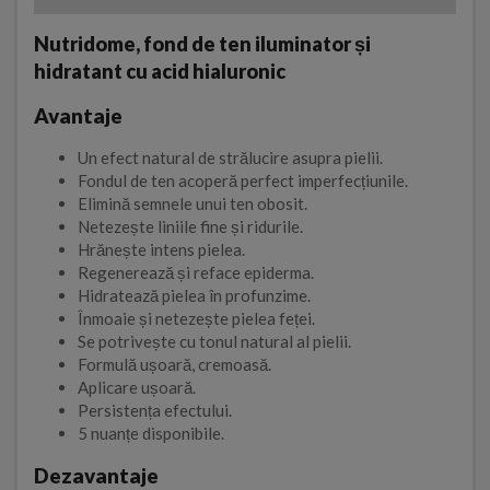
Nutridome, fond de ten iluminator și
hidratant cu acid hialuronic
Avantaje
Un efect natural de strălucire asupra pielii.
Fondul de ten acoperă perfect imperfecțiunile.
Elimină semnele unui ten obosit.
Netezește liniile fine și ridurile.
Hrănește intens pielea.
Regenerează și reface epiderma.
Hidratează pielea în profunzime.
Înmoaie și netezește pielea feței.
Se potrivește cu tonul natural al pielii.
Formulă ușoară, cremoasă.
Aplicare ușoară.
Persistența efectului.
5 nuanțe disponibile.
Dezavantaje