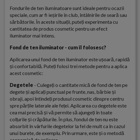
Fondurile de ten iluminatoare sunt ideale pentru ocazii
speciale, cum ar fi ieșirile în club, întâlnirile de seară sau
sărbătorile. În aceste situații, puteți experimenta cu
cantitatea de produs cosmetic pentru un efect
iluminator mai intens.
Fond de ten iluminator - cum îl folosesc?
Aplicarea unui fond de ten iluminator este ușoară, rapidă
și confortabilă. Puteți folosi trei metode pentru a aplica
acest cosmetic:
Degetele
- Culegeți o cantitate mică de fond de ten pe
degete și aplicați punctual pe frunte, nas, bărbie și
obraji, apoi întindeți produsul cosmetic dinspre centru
spre părțile laterale ale feței. Aplicarea cu degetele este
cea mai precisă și vă permite să ajungeți în toate
colțurile și crăpăturile. În plus, fondul de ten nu este
absorbit în vârfurile degetelor la fel de mult ca în cazul
unui burete, de exemplu. Prin urmare, este și o metodă
economică de aplicare.