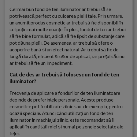
Cel mai bun fond de ten iluminator ar trebui să se
potrivească perfect cu culoarea pielii tale. Prin urmare,
un anumit produs cosmetic ar trebui să fie disponibil în
cel puțin mai multe nuanțe. În plus, fondul de ten ar trebui
să fie bine formulat, adică să fie lipsit de substanțe care
pot dăuna pielii. De asemenea, ar trebui să ofere o
acoperire bună și un efect natural. Ar trebui să fie de
lungă durată, eficient și ușor de aplicat, iar prețul său nu
ar trebui să fie un impediment.
Cât de des ar trebui să folosesc un fond de ten
iluminator?
Frecvența de aplicare a fondurilor de ten iluminatoare
depinde de preferințele personale. Aceste produse
cosmetice pot fi utilizate zilnic sau, de exemplu, pentru
ocazii speciale. Atunci când utilizați un fond de ten
iluminator în machiajul zilnic, este recomandat să îl
aplicați în cantități mici și numai pe zonele selectate ale
feței.