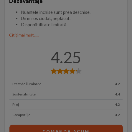
Dezavantaje
Nuanțele închise sunt prea deschise.
Un miros ciudat, neplăcut.
Disponibilitate limitată.
Citiți mai mult......
4.25
Efect de iluminare
4.2
Sustenabilitate
4.4
Preț
4.2
Compoziție
4.2
COMANDA ACUM