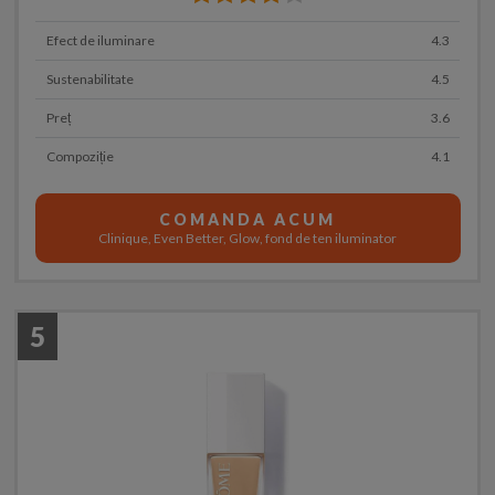
Efect de iluminare
4.3
Sustenabilitate
4.5
Preț
3.6
Compoziție
4.1
COMANDA ACUM
Clinique, Even Better, Glow, fond de ten iluminator
5