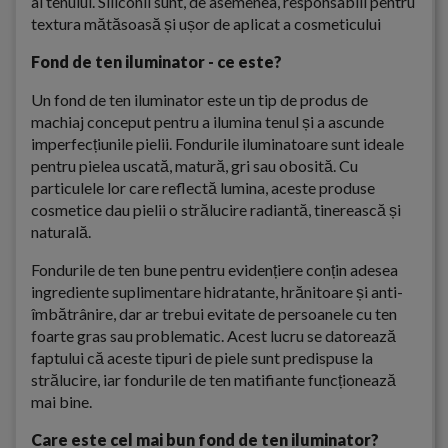
al tenului.
Siliconii sunt, de asemenea, responsabili pentru
textura mătăsoasă și ușor de aplicat a cosmeticului
Fond de ten iluminator - ce este?
Un fond de ten iluminator este un tip de produs de
machiaj conceput pentru a ilumina tenul și a ascunde
imperfecțiunile pielii. Fondurile iluminatoare sunt ideale
pentru pielea uscată, matură, gri sau obosită. Cu
particulele lor care reflectă lumina, aceste produse
cosmetice dau pielii o strălucire radiantă, tinerească și
naturală.
Fondurile de ten bune pentru evidențiere conțin adesea
ingrediente suplimentare hidratante, hrănitoare și anti-
îmbătrânire, dar ar trebui evitate de persoanele cu ten
foarte gras sau problematic. Acest lucru se datorează
faptului că aceste tipuri de piele sunt predispuse la
strălucire, iar fondurile de ten matifiante funcționează
mai bine.
Care este cel mai bun fond de ten iluminator?