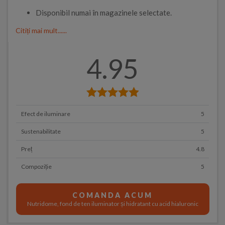
Disponibil numai în magazinele selectate.
Citiți mai mult......
4.95
Efect de iluminare
5
Sustenabilitate
5
Preț
4.8
Compoziție
5
COMANDA ACUM
Nutridome, fond de ten iluminator și hidratant cu acid hialuronic