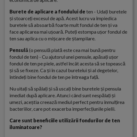
Burete de aplicare a fondului de
ten - Udați buretele
și stoarceți excesul de apă. Acest lucru va împiedica
buretele să absoarbă foarte mult fondul de ten și va
face aplicarea mai ușoară. Puteți estompa ușor fondul de
ten sau aplica cu o mișcare de ștampilare.
Pensulă
(o pensulă plată este cea mai bună pentru
fondul de ten) - Cu ajutorul unei pensule, apăsați ușor
fondul de ten pe piele, astfel încât acesta să se topească
și să se fixeze. Ca și în cazul buretelui și al degetelor,
întindeți bine fondul de ten pe întreaga față.
Nu uitați să spălați și să uscați bine buretele și pensula
imediat după aplicare. Atunci când sunt nespălați și
umezi, aceștia creează mediul perfect pentru înmulțirea
bacteriilor, care pot exacerba imperfecțiunile pielii.
Care sunt beneficiile utilizării fondurilor de ten
iluminatoare?