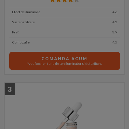
Efect de iluminare
4.6
Sustenabilitate
4.2
Preț
3.9
Compoziție
4.5
COMANDA ACUM
Yves Rocher, fond de ten iluminator și detoxifiant
3