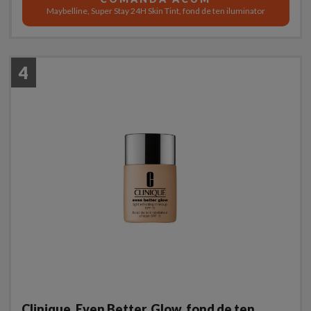
Maybelline, Super Stay 24H Skin Tint, fond de ten iluminator
4
Clinique, Even Better, Glow, fond de ten