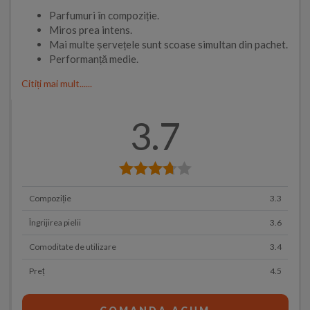
Parfumuri în compoziție.
Miros prea intens.
Mai multe șervețele sunt scoase simultan din pachet.
Performanță medie.
Citiți mai mult......
3.7
Compoziție
3.3
Îngrijirea pielii
3.6
Comoditate de utilizare
3.4
Preț
4.5