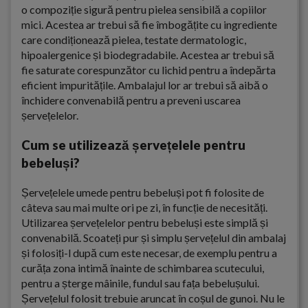
o compoziție sigură pentru pielea sensibilă a copiilor
mici. Acestea ar trebui să fie îmbogățite cu ingrediente
care condiționează pielea, testate dermatologic,
hipoalergenice și biodegradabile. Acestea ar trebui să
fie saturate corespunzător cu lichid pentru a îndepărta
eficient impuritățile. Ambalajul lor ar trebui să aibă o
închidere convenabilă pentru a preveni uscarea
șervețelelor.
Cum se utilizează șervețelele pentru
bebeluși?
Șervețelele umede pentru bebeluși pot fi folosite de
câteva sau mai multe ori pe zi, în funcție de necesități.
Utilizarea șervețelelor pentru bebeluși este simplă și
convenabilă. Scoateți pur și simplu șervețelul din ambalaj
și folosiți-l după cum este necesar, de exemplu pentru a
curăța zona intimă înainte de schimbarea scutecului,
pentru a șterge mâinile, fundul sau fața bebelușului.
Șervețelul folosit trebuie aruncat în coșul de gunoi. Nu le