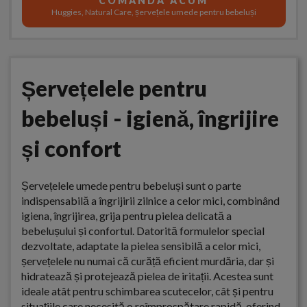
COMANDA ACUM
Huggies, Natural Care, șervețele umede pentru bebeluși
Șervețelele pentru
bebeluși - igienă, îngrijire
și confort
Șervețelele umede pentru bebeluși sunt o parte
indispensabilă a îngrijirii zilnice a celor mici, combinând
igiena, îngrijirea, grija pentru pielea delicată a
bebelușului și confortul. Datorită formulelor special
dezvoltate, adaptate la pielea sensibilă a celor mici,
șervețelele nu numai că curăță eficient murdăria, dar și
hidratează și protejează pielea de iritații. Acestea sunt
ideale atât pentru schimbarea scutecelor, cât și pentru
situațiile care necesită o reîmprospătare rapidă, oferind