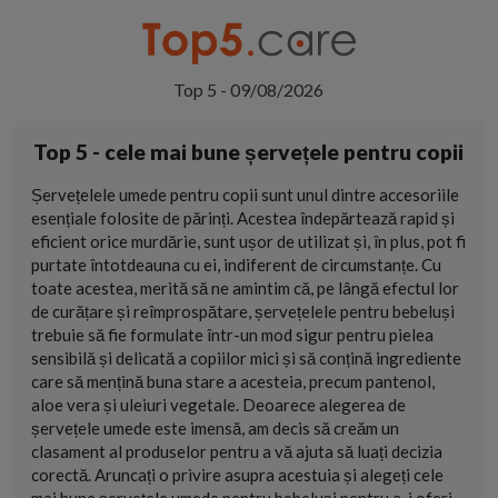
Top 5 - 09/08/2026
Top 5 - cele mai bune șervețele pentru copii
Șervețelele umede pentru copii sunt unul dintre accesoriile
esențiale folosite de părinți. Acestea îndepărtează rapid și
eficient orice murdărie, sunt ușor de utilizat și, în plus, pot fi
purtate întotdeauna cu ei, indiferent de circumstanțe. Cu
toate acestea, merită să ne amintim că, pe lângă efectul lor
de curățare și reîmprospătare, șervețelele pentru bebeluși
trebuie să fie formulate într-un mod sigur pentru pielea
sensibilă și delicată a copiilor mici și să conțină ingrediente
care să mențină buna stare a acesteia, precum pantenol,
aloe vera și uleiuri vegetale. Deoarece alegerea de
șervețele umede este imensă, am decis să creăm un
clasament al produselor pentru a vă ajuta să luați decizia
corectă. Aruncați o privire asupra acestuia și alegeți cele