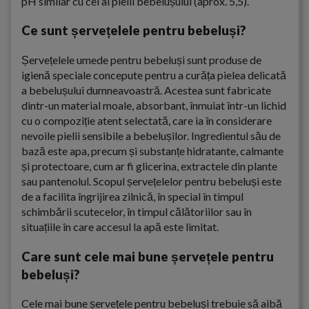
pH similar cu cel al pielii bebelușului (aprox. 5,5).
Ce sunt șervețelele pentru bebeluși?
Șervețelele umede pentru bebeluși sunt produse de
igienă speciale concepute pentru a curăța pielea delicată
a bebelușului dumneavoastră. Acestea sunt fabricate
dintr-un material moale, absorbant, înmuiat într-un lichid
cu o compoziție atent selectată, care ia în considerare
nevoile pielii sensibile a bebelușilor. Ingredientul său de
bază este apa, precum și substanțe hidratante, calmante
și protectoare, cum ar fi glicerina, extractele din plante
sau pantenolul. Scopul șervețelelor pentru bebeluși este
de a facilita îngrijirea zilnică, în special în timpul
schimbării scutecelor, în timpul călătoriilor sau în
situațiile în care accesul la apă este limitat.
Care sunt cele mai bune șervețele pentru
bebeluși?
Cele mai bune șervețele pentru bebeluși trebuie să aibă