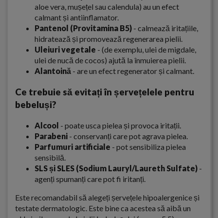
aloe vera, mușețel sau calendula) au un efect
calmant și antiinflamator.
Pantenol (Provitamina B5)
- calmează iritațiile,
hidratează și promovează regenerarea pielii.
Uleiuri vegetale
- (de exemplu, ulei de migdale,
ulei de nucă de cocos) ajută la înmuierea pielii.
Alantoină
- are un efect regenerator și calmant.
Ce trebuie să evitați în șervețelele pentru
bebeluși?
Alcool
- poate usca pielea și provoca iritații.
Parabeni
- conservanți care pot agrava pielea.
Parfumuri artificiale
- pot sensibiliza pielea
sensibilă.
SLS și SLES (Sodium Lauryl/Laureth Sulfate)
-
agenți spumanți care pot fi iritanți.
Este recomandabil să alegeți șervețele hipoalergenice și
testate dermatologic. Este bine ca acestea să aibă un