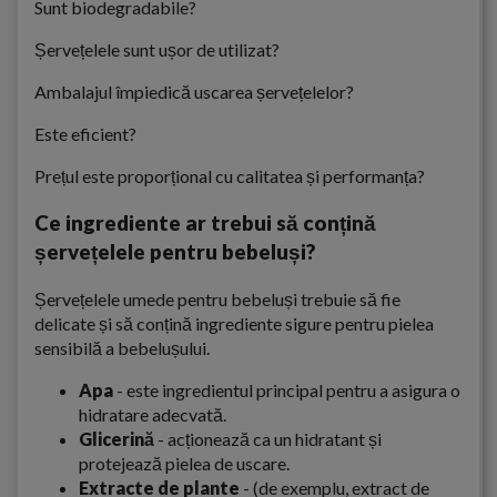
Sunt biodegradabile?
Șervețelele sunt ușor de utilizat?
Ambalajul împiedică uscarea șervețelelor?
Este eficient?
Prețul este proporțional cu calitatea și performanța?
Ce ingrediente ar trebui să conțină
șervețelele pentru bebeluși?
Șervețelele umede pentru bebeluși trebuie să fie
delicate și să conțină ingrediente sigure pentru pielea
sensibilă a bebelușului.
Apa
- este ingredientul principal pentru a asigura o
hidratare adecvată.
Glicerină
- acționează ca un hidratant și
protejează pielea de uscare.
Extracte de plante
- (de exemplu, extract de