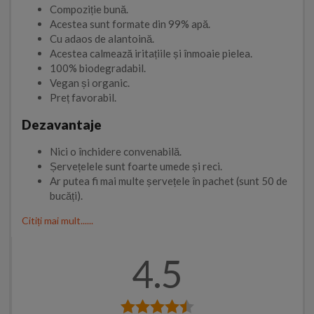
Compoziție bună.
Acestea sunt formate din 99% apă.
Cu adaos de alantoină.
Acestea calmează iritațiile și înmoaie pielea.
100% biodegradabil.
Vegan și organic.
Preț favorabil.
Dezavantaje
Nici o închidere convenabilă.
Șervețelele sunt foarte umede și reci.
Ar putea fi mai multe șervețele în pachet (sunt 50 de
bucăți).
Citiți mai mult......
4.5