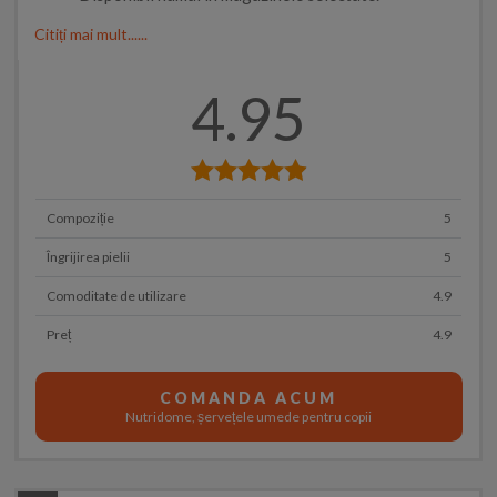
Citiți mai mult......
4.95
Compoziție
5
Îngrijirea pielii
5
Comoditate de utilizare
4.9
Preț
4.9
COMANDA ACUM
Nutridome, șervețele umede pentru copii