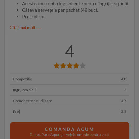
Acestea nu conțin ingrediente pentru îngrijirea pielii.
Câteva șervețele per pachet (48 buc).
Preț ridicat.
Citiți mai mult......
4
Compoziție
4.8
Îngrijirea pielii
3
Comoditate de utilizare
4.7
Preț
3.5
COMANDA ACUM
Dodot, Pure Aqua, șervețele umede pentru copii