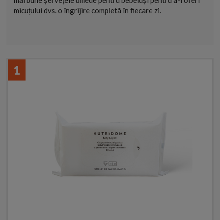
mai bune șervețele umede pentru bebeluși pentru a-i oferi
micuțului dvs. o îngrijire completă în fiecare zi.
1