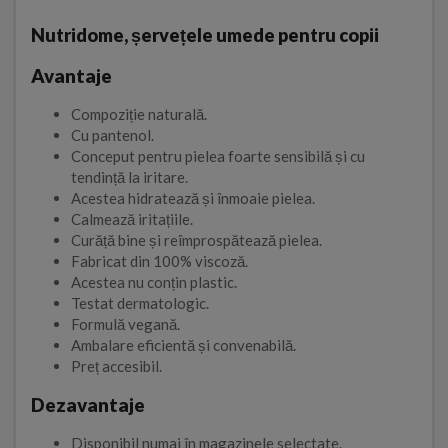
Nutridome, șervețele umede pentru copii
Avantaje
Compoziție naturală.
Cu pantenol.
Conceput pentru pielea foarte sensibilă și cu
tendință la iritare.
Acestea hidratează și înmoaie pielea.
Calmează iritațiile.
Curăță bine și reîmprospătează pielea.
Fabricat din 100% viscoză.
Acestea nu conțin plastic.
Testat dermatologic.
Formulă vegană.
Ambalare eficientă și convenabilă.
Preț accesibil.
Dezavantaje
Disponibil numai în magazinele selectate.