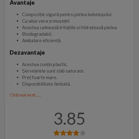
Avantaje
Compoziție sigură pentru pielea bebelușului.
Cu aloe vera și mușețel.
Acestea calmează iritațiile și hidratează pielea.
Biodegradabil.
Ambalare eficientă.
Dezavantaje
Acestea conțin plastic.
Șervețelele sunt slab saturate.
Preț foarte mare.
Disponibilitate limitată.
Citiți mai mult......
3.85