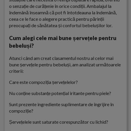
o senzație de curățenie în orice condiții. Ambalajul la
îndemână înseamnă că pot fi întotdeauna la îndemână,
ceea ce le face o alegere practică pentru părinții
preocupați de sănătatea și confortul bebelușilor lor.
Cum alegi cele mai bune șervețele pentru
bebeluși?
Atunci când am creat clasamentul nostru al celor mai
bune șervețele pentru bebeluși, am analizat următoarele
criterii:
Care este compoziția șervețelelor?
Nu conține substanțe potențial iritante pentru piele?
Sunt prezente ingrediente suplimentare de îngrijire în
compoziție?
Șervețelele sunt saturate corespunzător cu lichid?