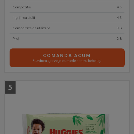
Compoziție
4.5
Îngrijirea pielii
4.3
Comoditate de utilizare
3.8
Preț
2.8
COMANDA ACUM
Suavinex, șervețele umede pentru bebeluși
5