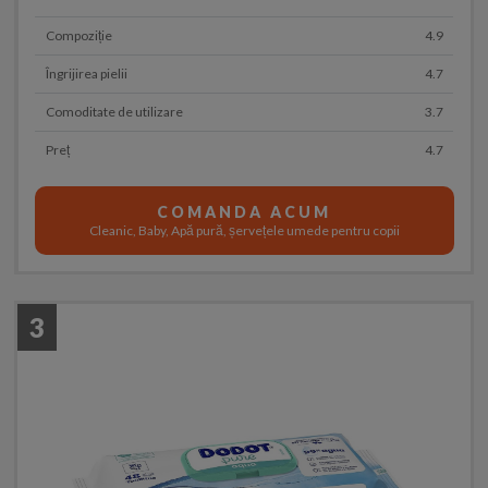
Compoziție
4.9
Îngrijirea pielii
4.7
Comoditate de utilizare
3.7
Preț
4.7
COMANDA ACUM
Cleanic, Baby, Apă pură, șervețele umede pentru copii
3