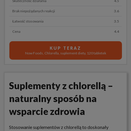
Skuteczność działania
4.5
Brak niepożądanych reakcji
3.6
Łatwość stosowania
3.5
Cena
4.4
KUP TERAZ
Now Foods, Chlorella, suplement diety, 120 tabletek
Suplementy z chlorellą –
naturalny sposób na
wsparcie zdrowia
Stosowanie suplementów z chlorellą to doskonały