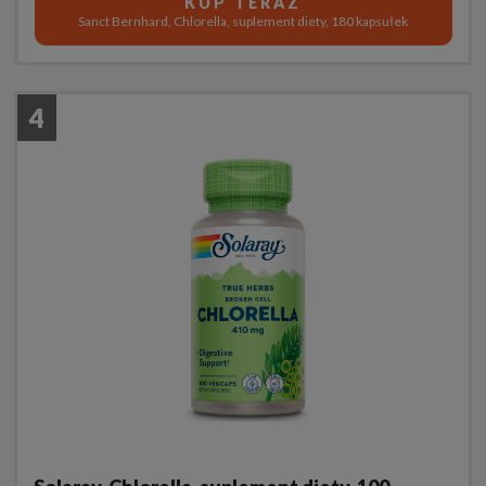
KUP TERAZ
Sanct Bernhard, Chlorella, suplement diety, 180 kapsułek
4