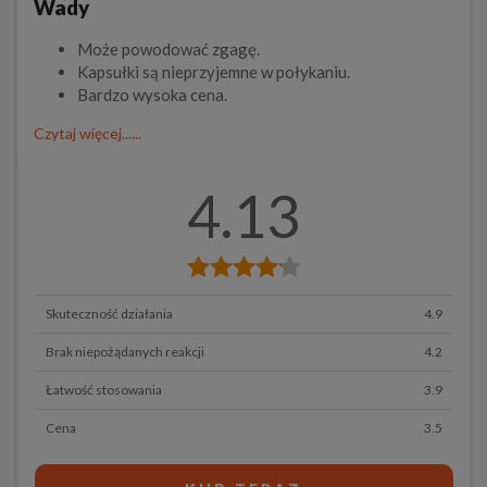
Wady
Może powodować zgagę.
Kapsułki są nieprzyjemne w połykaniu.
Bardzo wysoka cena.
Czytaj więcej......
4.13
Skuteczność działania
4.9
Brak niepożądanych reakcji
4.2
Łatwość stosowania
3.9
Cena
3.5