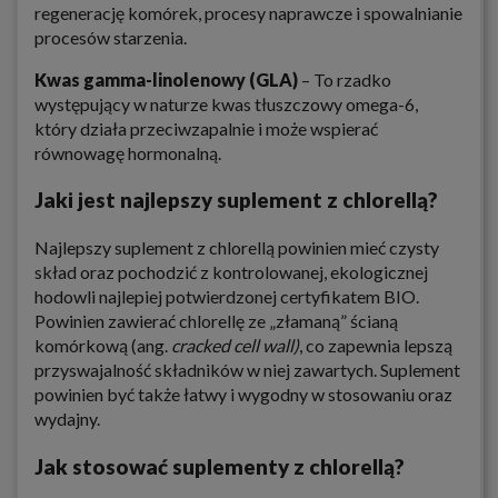
regenerację komórek, procesy naprawcze i spowalnianie
procesów starzenia.
Kwas gamma-linolenowy (GLA)
– To rzadko
występujący w naturze kwas tłuszczowy omega-6,
który działa przeciwzapalnie i może wspierać
równowagę hormonalną.
Jaki jest najlepszy suplement z chlorellą?
Najlepszy suplement z chlorellą powinien mieć czysty
skład oraz pochodzić z kontrolowanej, ekologicznej
hodowli najlepiej potwierdzonej certyfikatem BIO.
Powinien zawierać chlorellę ze „złamaną” ścianą
komórkową (ang.
cracked cell wall)
, co zapewnia lepszą
przyswajalność składników w niej zawartych. Suplement
powinien być także łatwy i wygodny w stosowaniu oraz
wydajny.
Jak stosować suplementy z chlorellą?