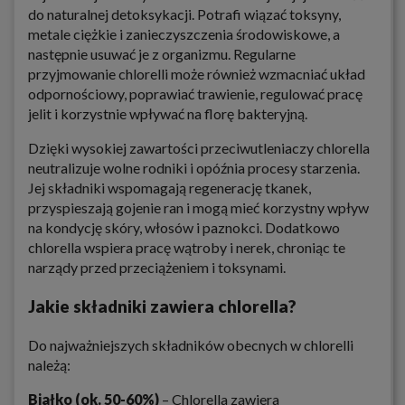
do naturalnej detoksykacji. Potrafi wiązać toksyny,
metale ciężkie i zanieczyszczenia środowiskowe, a
następnie usuwać je z organizmu. Regularne
przyjmowanie chlorelli może również wzmacniać układ
odpornościowy, poprawiać trawienie, regulować pracę
jelit i korzystnie wpływać na florę bakteryjną.
Dzięki wysokiej zawartości przeciwutleniaczy chlorella
neutralizuje wolne rodniki i opóźnia procesy starzenia.
Jej składniki wspomagają regenerację tkanek,
przyspieszają gojenie ran i mogą mieć korzystny wpływ
na kondycję skóry, włosów i paznokci. Dodatkowo
chlorella wspiera pracę wątroby i nerek, chroniąc te
narządy przed przeciążeniem i toksynami.
Jakie składniki zawiera chlorella?
Do najważniejszych składników obecnych w chlorelli
należą:
Białko (ok. 50-60%)
– Chlorella zawiera