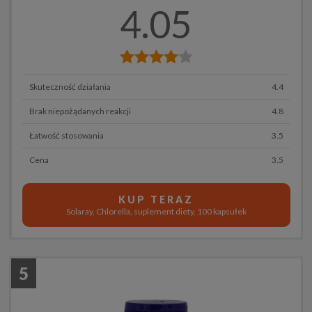
4.05
Skuteczność działania
4.4
Brak niepożądanych reakcji
4.8
Łatwość stosowania
3.5
Cena
3.5
KUP TERAZ
Solaray, Chlorella, suplement diety, 100 kapsułek
5