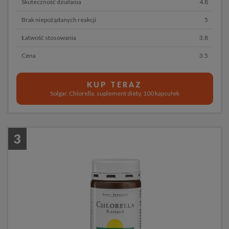
Skuteczność działania
4.8
Brak niepożądanych reakcji
5
Łatwość stosowania
3.8
Cena
3.5
KUP TERAZ
Solgar, Chlorella, suplement diety, 100 kapsułek
3