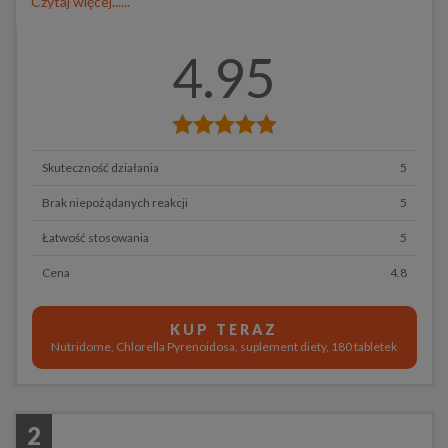
Czytaj więcej......
4.95
Skuteczność działania
5
Brak niepożądanych reakcji
5
Łatwość stosowania
5
Cena
4.8
KUP TERAZ
Nutridome, Chlorella Pyrenoidosa, suplement diety, 180 tabletek
2