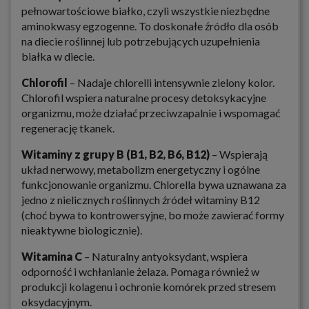
pełnowartościowe białko, czyli wszystkie niezbędne
aminokwasy egzogenne. To doskonałe źródło dla osób
na diecie roślinnej lub potrzebujących uzupełnienia
białka w diecie.
Chlorofil
– Nadaje chlorelli intensywnie zielony kolor.
Chlorofil wspiera naturalne procesy detoksykacyjne
organizmu, może działać przeciwzapalnie i wspomagać
regenerację tkanek.
Witaminy z grupy B (B1, B2, B6, B12)
– Wspierają
układ nerwowy, metabolizm energetyczny i ogólne
funkcjonowanie organizmu. Chlorella bywa uznawana za
jedno z nielicznych roślinnych źródeł witaminy B12
(choć bywa to kontrowersyjne, bo może zawierać formy
nieaktywne biologicznie).
Witamina C
– Naturalny antyoksydant, wspiera
odporność i wchłanianie żelaza. Pomaga również w
produkcji kolagenu i ochronie komórek przed stresem
oksydacyjnym.