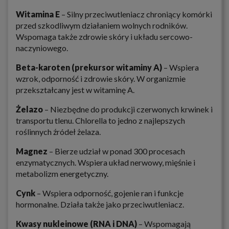
Witamina E
– Silny przeciwutleniacz chroniący komórki
przed szkodliwym działaniem wolnych rodników.
Wspomaga także zdrowie skóry i układu sercowo-
naczyniowego.
Beta-karoten (prekursor witaminy A)
– Wspiera
wzrok, odporność i zdrowie skóry. W organizmie
przekształcany jest w witaminę A.
Żelazo
– Niezbędne do produkcji czerwonych krwinek i
transportu tlenu. Chlorella to jedno z najlepszych
roślinnych źródeł żelaza.
Magnez
– Bierze udział w ponad 300 procesach
enzymatycznych. Wspiera układ nerwowy, mięśnie i
metabolizm energetyczny.
Cynk
– Wspiera odporność, gojenie ran i funkcje
hormonalne. Działa także jako przeciwutleniacz.
Kwasy nukleinowe (RNA i DNA)
– Wspomagają