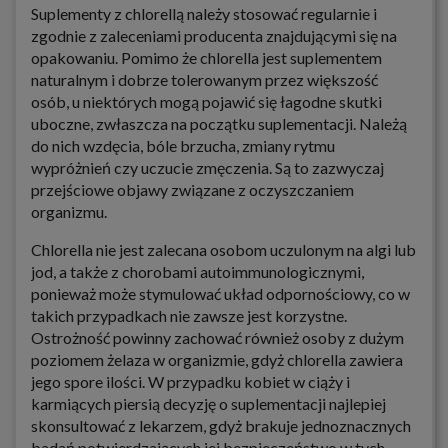
Suplementy z chlorellą należy stosować regularnie i
zgodnie z zaleceniami producenta znajdującymi się na
opakowaniu. Pomimo że chlorella jest suplementem
naturalnym i dobrze tolerowanym przez większość
osób, u niektórych mogą pojawić się łagodne skutki
uboczne, zwłaszcza na początku suplementacji. Należą
do nich wzdęcia, bóle brzucha, zmiany rytmu
wypróżnień czy uczucie zmęczenia. Są to zazwyczaj
przejściowe objawy związane z oczyszczaniem
organizmu.
Chlorella nie jest zalecana osobom uczulonym na algi lub
jod, a także z chorobami autoimmunologicznymi,
ponieważ może stymulować układ odpornościowy, co w
takich przypadkach nie zawsze jest korzystne.
Ostrożność powinny zachować również osoby z dużym
poziomem żelaza w organizmie, gdyż chlorella zawiera
jego spore ilości. W przypadku kobiet w ciąży i
karmiących piersią decyzję o suplementacji najlepiej
skonsultować z lekarzem, gdyż brakuje jednoznacznych
badań potwierdzających jej bezpieczeństwo w tych