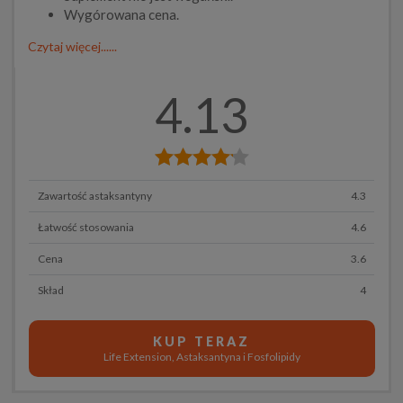
Wygórowana cena.
Czytaj więcej......
4.13
Zawartość astaksantyny
4.3
Łatwość stosowania
4.6
Cena
3.6
Skład
4
KUP TERAZ
Life Extension, Astaksantyna i Fosfolipidy