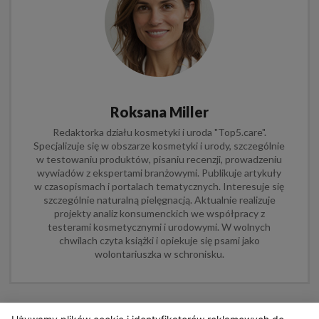
Roksana Miller
Redaktorka działu kosmetyki i uroda "Top5.care".
Specjalizuje się w obszarze kosmetyki i urody, szczególnie
w testowaniu produktów, pisaniu recenzji, prowadzeniu
wywiadów z ekspertami branżowymi. Publikuje artykuły
w czasopismach i portalach tematycznych. Interesuje się
szczególnie naturalną pielęgnacją. Aktualnie realizuje
projekty analiz konsumenckich we współpracy z
testerami kosmetycznymi i urodowymi. W wolnych
chwilach czyta książki i opiekuje się psami jako
wolontariuszka w schronisku.
*Poglądy i opinie wyrażone na tej stronie są wyłącznie