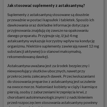
Jak stosować suplementy z astaksantyną?
Suplementy z astaksantyną stosowane są doustnie
przeważnie w postaci kapsułek i tabletek. Sposób ich
dawkowania oraz dokładne informacje dotyczące
przyjmowania znajdują się zawsze na opakowaniu
danego preparatu. Przyjmuje się, iż już 4 mg
astaksantyny wykazuje korzystny wpływ na kondycję
organizmu. Niektóre suplementy zawierają nawet 12 mg
substancji aktywnej (co stanowi maksymalną,
rekomendowaną dawkę).
Astaksantyna uważana jest za środek bezpieczny i
niewywołujący skutków ubocznych, nawet przy
przekroczeniu zalecanych dawek. Przeciwskazaniami
do stosowania preparów z astaksantyną jest uczulenie
na owoce morze. Natomiast kobiety w ciąży i karmiące
piersią, osoby z zaburzeniami krzepnięcia krwi, z
chorobami autoimmunologicznymi i z nadciśnieniem
przed rozpoczęciem stosowania astaksantyny powinny