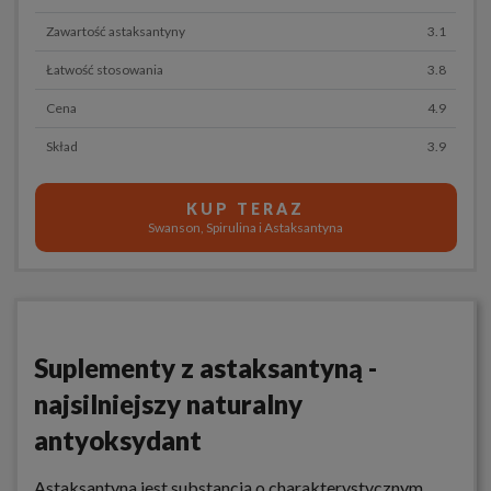
Zawartość astaksantyny
3.1
Łatwość stosowania
3.8
Cena
4.9
Skład
3.9
KUP TERAZ
Swanson, Spirulina i Astaksantyna
Suplementy z astaksantyną -
najsilniejszy naturalny
antyoksydant
Astaksantyna jest substancją o charakterystycznym