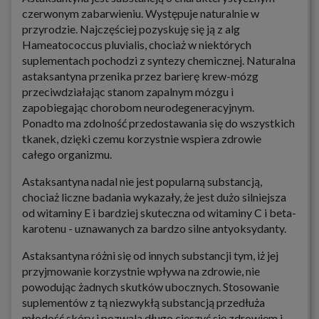
czerwonym zabarwieniu. Występuje naturalnie w
przyrodzie. Najczęściej pozyskuję się ją z alg
Hameatococcus pluvialis, chociaż w niektórych
suplementach pochodzi z syntezy chemicznej. Naturalna
astaksantyna przenika przez barierę krew-mózg
przeciwdziałając stanom zapalnym mózgu i
zapobiegając chorobom neurodegeneracyjnym.
Ponadto ma zdolność przedostawania się do wszystkich
tkanek, dzięki czemu korzystnie wspiera zdrowie
całego organizmu.
Astaksantyna nadal nie jest popularną substancją,
chociaż liczne badania wykazały, że jest dużo silniejsza
od witaminy E i bardziej skuteczna od witaminy C i beta-
karotenu - uznawanych za bardzo silne antyoksydanty.
Astaksantyna różni się od innych substancji tym, iż jej
przyjmowanie korzystnie wpływa na zdrowie, nie
powodując żadnych skutków ubocznych. Stosowanie
suplementów z tą niezwykłą substancją przedłuża
młodość skóry i pozwala długo cieszyć się zdrowiem i