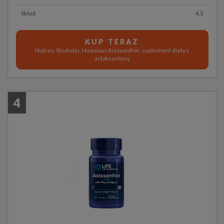
Skład
4.3
KUP TERAZ
Nutrex, BioAstin, Hawaiian Astaxanthin, suplement diety z
astaksantyną
4