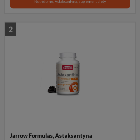
Nutridome, Astaksantyna, suplement diety
2
Jarrow Formulas, Astaksantyna