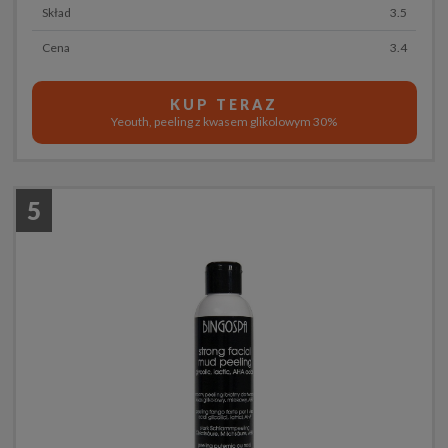
Skład
3.5
Cena
3.4
KUP TERAZ
Yeouth, peeling z kwasem glikolowym 30%
5