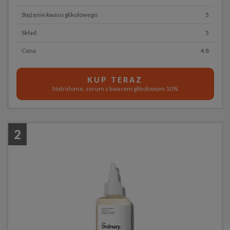
Stężenie kwasu glikolowego
5
Skład
5
Cena
4.8
KUP TERAZ
Nutridome, serum z kwasem glikolowym 10%
2