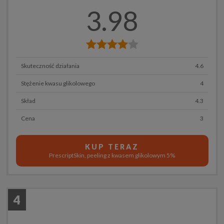
3.98
Skuteczność działania
4.6
Stężenie kwasu glikolowego
4
Skład
4.3
Cena
3
KUP TERAZ
PrescriptSkin, peeling z kwasem glikolowym 5%
4