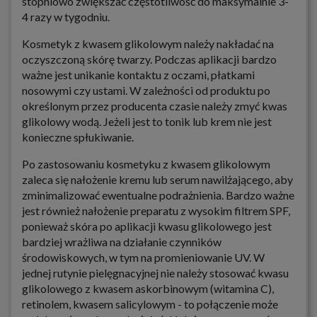
stopniowo zwiększać częstotliwość do maksymalnie 3-
4 razy w tygodniu.
Kosmetyk z kwasem glikolowym należy nakładać na
oczyszczoną skórę twarzy. Podczas aplikacji bardzo
ważne jest unikanie kontaktu z oczami, płatkami
nosowymi czy ustami. W zależności od produktu po
określonym przez producenta czasie należy zmyć kwas
glikolowy wodą. Jeżeli jest to tonik lub krem nie jest
konieczne spłukiwanie.
Po zastosowaniu kosmetyku z kwasem glikolowym
zaleca się nałożenie kremu lub serum nawilżającego, aby
zminimalizować ewentualne podrażnienia. Bardzo ważne
jest również nałożenie preparatu z wysokim filtrem SPF,
ponieważ skóra po aplikacji kwasu glikolowego jest
bardziej wrażliwa na działanie czynników
środowiskowych, w tym na promieniowanie UV. W
jednej rutynie pielęgnacyjnej nie należy stosować kwasu
glikolowego z kwasem askorbinowym (witamina C),
retinolem, kwasem salicylowym - to połączenie może