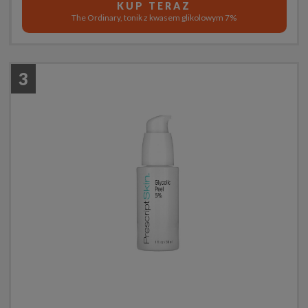
KUP TERAZ
The Ordinary, tonik z kwasem glikolowym 7%
3