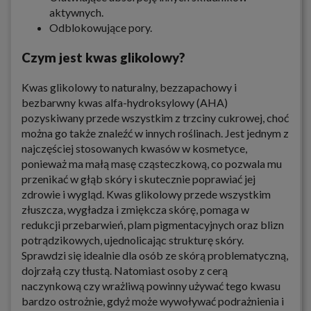
aktywnych.
Odblokowujące pory.
Czym jest kwas glikolowy?
Kwas glikolowy to naturalny, bezzapachowy i
bezbarwny kwas alfa-hydroksylowy (AHA)
pozyskiwany przede wszystkim z trzciny cukrowej, choć
można go także znaleźć w innych roślinach. Jest jednym z
najczęściej stosowanych kwasów w kosmetyce,
ponieważ ma małą masę cząsteczkową, co pozwala mu
przenikać w głąb skóry i skutecznie poprawiać jej
zdrowie i wygląd. Kwas glikolowy przede wszystkim
złuszcza, wygładza i zmiękcza skórę, pomaga w
redukcji przebarwień, plam pigmentacyjnych oraz blizn
potrądzikowych, ujednolicając strukturę skóry.
Sprawdzi się idealnie dla osób ze skórą problematyczną,
dojrzałą czy tłustą. Natomiast osoby z cerą
naczynkową czy wrażliwą powinny używać tego kwasu
bardzo ostrożnie, gdyż może wywoływać podrażnienia i