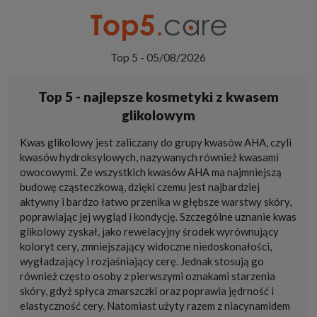
Top 5 - 05/08/2026
Top 5 - najlepsze kosmetyki z kwasem
glikolowym
Kwas glikolowy jest zaliczany do grupy kwasów AHA, czyli
kwasów hydroksylowych, nazywanych również kwasami
owocowymi. Ze wszystkich kwasów AHA ma najmniejszą
budowę cząsteczkową, dzięki czemu jest najbardziej
aktywny i bardzo łatwo przenika w głębsze warstwy skóry,
poprawiając jej wygląd i kondycję. Szczególne uznanie kwas
glikolowy zyskał, jako rewelacyjny środek wyrównujący
koloryt cery, zmniejszający widoczne niedoskonałości,
wygładzający i rozjaśniający cerę. Jednak stosują go
również często osoby z pierwszymi oznakami starzenia
skóry, gdyż spłyca zmarszczki oraz poprawia jędrność i
elastyczność cery. Natomiast użyty razem z niacynamidem