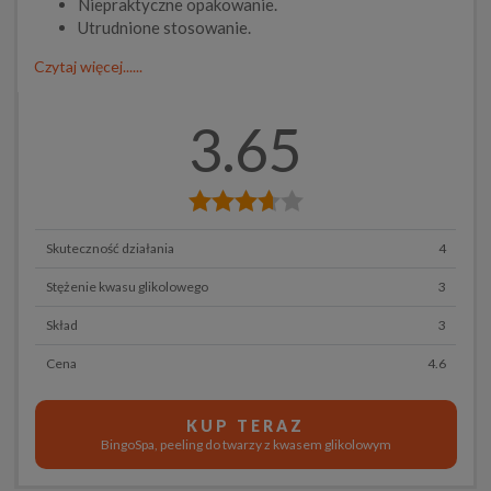
Niepraktyczne opakowanie.
Utrudnione stosowanie.
Czytaj więcej......
3.65
Skuteczność działania
4
Stężenie kwasu glikolowego
3
Skład
3
Cena
4.6
KUP TERAZ
BingoSpa, peeling do twarzy z kwasem glikolowym