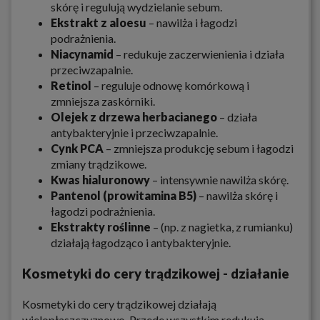
skórę i regulują wydzielanie sebum.
Ekstrakt z aloesu
– nawilża i łagodzi
podrażnienia.
Niacynamid
– redukuje zaczerwienienia i działa
przeciwzapalnie.
Retinol
– reguluje odnowę komórkową i
zmniejsza zaskórniki.
Olejek z drzewa herbacianego
– działa
antybakteryjnie i przeciwzapalnie.
Cynk PCA
– zmniejsza produkcję sebum i łagodzi
zmiany trądzikowe.
Kwas hialuronowy
– intensywnie nawilża skórę.
Pantenol (prowitamina B5)
– nawilża skórę i
łagodzi podrażnienia.
Ekstrakty roślinne
– (np. z nagietka, z rumianku)
działają łagodząco i antybakteryjnie.
Kosmetyki do cery trądzikowej - działanie
Kosmetyki do cery trądzikowej działają
wielopłaszczyznowo. Przede wszystkim redukują