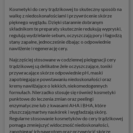
Kosmetyki do cery trądzikowej to skuteczny sposób na
walkę z niedoskonałościami i przywrócenie skórze
pięknego wyglądu. Dzięki starannie dobranym
składnikom te preparaty skutecznie redukują wypryski,
regulują wydzielanie sebum, oczyszczają pory i łagodzą
stany zapalne, jednocześnie dbając o odpowiednie
nawilżenie i regenerację cery.
Najczęściej stosowane w codziennej pielęgnacji cery
trądzikowej są delikatne żele oczyszczające, toniki
przywracające skórze odpowiednie pH, maski
zapobiegające powstawaniu niedoskonałości oraz
kremy nawilżające o lekkich, niekomedogennych
formułach. Nierzadko stosuje się również kosmetyki
punktowe do leczenia zmian oraz peelingi
enzymatyczne lub z kwasami AHA i BHA, które
złuszczają martwy naskórek i wygładzają skórę.
Regularne stosowanie kosmetyków do cery trądzikowej
pomaga zmniejszyć widoczność niedoskonałości,
zapobiegać ich nawrotom oraz przywrócić skórze