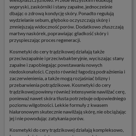
wypryski, zaskórniki i stany zapalne, jednocześnie
dbając o zdrową kondycję skóry. Ponadto regulują
wydzielanie sebum, głęboko oczyszczają skórę i
zmniejszają widoczność porów. Dodatkowo złuszczają
martwy naskórek, poprawiając gładkość skóry i
przyspieszając proces regeneracji.
Kosmetyki do cery trądzikowej działają także
przeciwzapalnie i przeciwbakteryjnie, wyciszając stany
zapalne i zapobiegając powstawaniu nowych
niedoskonałości. Często również łagodzą podrażnienia i
zaczerwienienia, a także mogą rozjaśniać blizny i
przebarwienia potrądzikowe. Kosmetyki do cery
trądzikowej powinny również intensywnie nawilżać cerę,
ponieważ nawet skóra tłusta potrzebuje odpowiedniego
poziomu wilgotności. Lekkie formuły z kwasem
hialuronowym skutecznie nawilżają skórę, nie obciążając
jej i nie powodując zatykania porów.
Kosmetyki do cery trądzikowej działają kompleksowo,