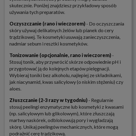
skutecznie. Poniżej znajdziesz przykładowy sposób
używania tych preparatów.
Oczyszczanie (rano i wieczorem)
- Do oczyszczania
skóry używaj delikatnych żelów lub pianek do cery
trądzikowej. Te kosmetyki usuwają zanieczyszczenia,
nadmiar sebum i resztki kosmetyków.
Tonizowanie (opcjonalnie, rano i wieczorem)
-
Stosuj tonik, aby przywrócić skórze odpowiednie pH i
przygotować ją do kolejnych etapów pielęgnacji.
Wybieraj toniki bez alkoholu, najlepiej ze składnikami,
jak niacynamid, kwas salicylowy (o niskim stężeniu) czy
aloes.
Złuszczanie (2-3 razy w tygodniu)
- Regularnie
stosuj peelingi enzymatyczne lub kosmetyki z kwasami
(np. salicylowym lub glikolowym), które złuszczają
martwy naskórek, odblokowują pory i wygładzają
skórę. Unikaj peelingów mechanicznych, które mogą
podrażnić cerę trądzikową.