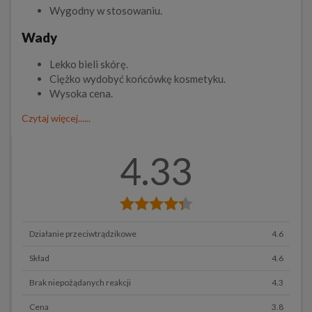
Wygodny w stosowaniu.
Wady
Lekko bieli skórę.
Ciężko wydobyć końcówkę kosmetyku.
Wysoka cena.
Czytaj więcej......
4.33
Działanie przeciwtrądzikowe
4.6
Skład
4.6
Brak niepożądanych reakcji
4.3
Cena
3.8