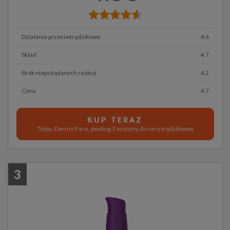
Działanie przeciwtrądzikowe
4.6
Skład
4.7
Brak niepożądanych reakcji
4.2
Cena
4.7
KUP TERAZ
Tołpa, Dermo Face, peeling 3 enzymy do cery trądzikowej
3