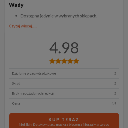
Wady
Dostępna jedynie w wybranych sklepach.
Czytaj więcej......
4.98
Działanie przeciwtrądzikowe
5
Skład
5
Brak niepożądanych reakcji
5
Cena
4.9
KUP TERAZ
Mel Skin, Detoksykująca maska z błotem z Morza Martwego