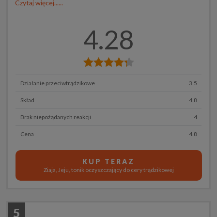
Czytaj więcej......
4.28
Działanie przeciwtrądzikowe
3.5
Skład
4.8
Brak niepożądanych reakcji
4
Cena
4.8
KUP TERAZ
Ziaja, Jeju, tonik oczyszczający do cery trądzikowej
5