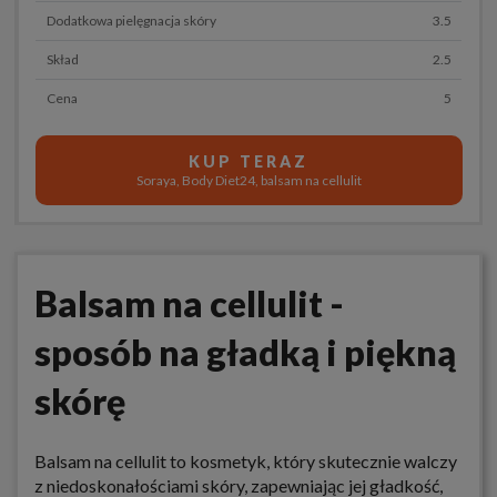
Dodatkowa pielęgnacja skóry
3.5
Skład
2.5
Cena
5
KUP TERAZ
Soraya, Body Diet24, balsam na cellulit
Balsam na cellulit -
sposób na gładką i piękną
skórę
Balsam na cellulit to kosmetyk, który skutecznie walczy
z niedoskonałościami skóry, zapewniając jej gładkość,