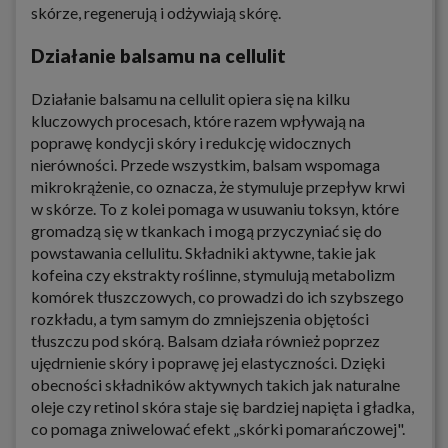
skórze, regenerują i odżywiają skórę.
Działanie balsamu na cellulit
Działanie balsamu na cellulit opiera się na kilku
kluczowych procesach, które razem wpływają na
poprawę kondycji skóry i redukcję widocznych
nierówności. Przede wszystkim, balsam wspomaga
mikrokrążenie, co oznacza, że stymuluje przepływ krwi
w skórze. To z kolei pomaga w usuwaniu toksyn, które
gromadzą się w tkankach i mogą przyczyniać się do
powstawania cellulitu. Składniki aktywne, takie jak
kofeina czy ekstrakty roślinne, stymulują metabolizm
komórek tłuszczowych, co prowadzi do ich szybszego
rozkładu, a tym samym do zmniejszenia objętości
tłuszczu pod skórą. Balsam działa również poprzez
ujędrnienie skóry i poprawę jej elastyczności. Dzięki
obecności składników aktywnych takich jak naturalne
oleje czy retinol skóra staje się bardziej napięta i gładka,
co pomaga zniwelować efekt „skórki pomarańczowej".