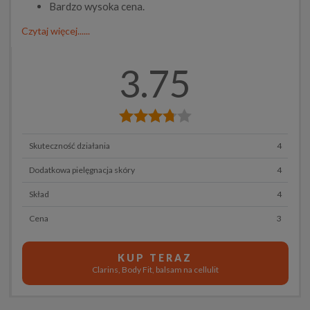
Bardzo wysoka cena.
Czytaj więcej......
3.75
Skuteczność działania
4
Dodatkowa pielęgnacja skóry
4
Skład
4
Cena
3
KUP TERAZ
Clarins, Body Fit, balsam na cellulit