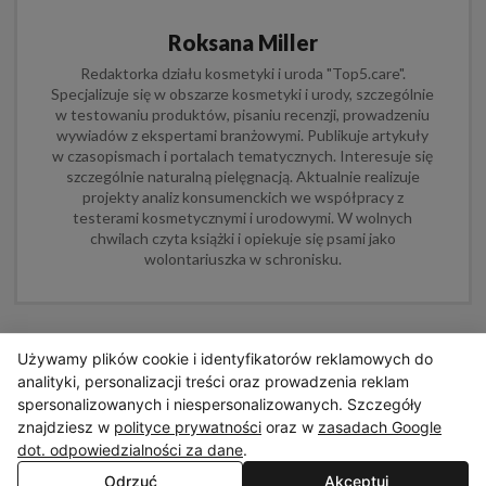
Roksana Miller
Redaktorka działu kosmetyki i uroda "Top5.care".
Specjalizuje się w obszarze kosmetyki i urody, szczególnie
w testowaniu produktów, pisaniu recenzji, prowadzeniu
wywiadów z ekspertami branżowymi. Publikuje artykuły
w czasopismach i portalach tematycznych. Interesuje się
szczególnie naturalną pielęgnacją. Aktualnie realizuje
projekty analiz konsumenckich we współpracy z
testerami kosmetycznymi i urodowymi. W wolnych
chwilach czyta książki i opiekuje się psami jako
wolontariuszka w schronisku.
*Poglądy i opinie wyrażone na tej stronie są wyłącznie
Używamy plików cookie i identyfikatorów reklamowych do
poglądami Redakcji. Wyniki mogą się różnić w zależności
analityki, personalizacji treści oraz prowadzenia reklam
od użytkownika i nie można ich zagwarantować, jedynie
zapisać obserwacje.
spersonalizowanych i niespersonalizowanych. Szczegóły
znajdziesz w
polityce prywatności
oraz w
zasadach Google
dot. odpowiedzialności za dane
.
Odrzuć
Akceptuj