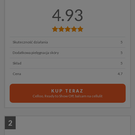
4.93
Skuteczność działania
5
Dodatkowa pielęgnacja skóry
5
Skład
5
Cena
4.7
KUP TERAZ
Celloo, Ready to Show Off, balsam na cellulit
2