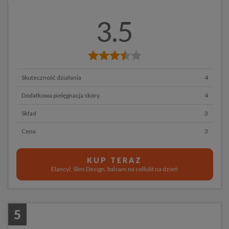
3.5
Skuteczność działania
4
Dodatkowa pielęgnacja skóry
4
Skład
3
Cena
3
KUP TERAZ
Elancyl, Slim Design, balsam na cellulit na dzień
5