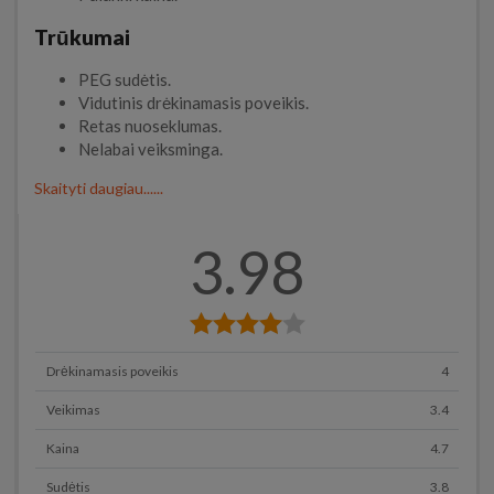
Trūkumai
PEG sudėtis.
Vidutinis drėkinamasis poveikis.
Retas nuoseklumas.
Nelabai veiksminga.
Skaityti daugiau......
3.98
Drėkinamasis poveikis
4
Veikimas
3.4
Kaina
4.7
Sudėtis
3.8