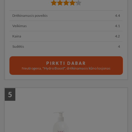
Drėkinamasis poveikis
4.4
Veikimas
4.1
Kaina
4.2
Sudėtis
4
PIRKTI DABAR
Neutrogena, "Hydro Boost", drėkinamasis kūno losjonas
5