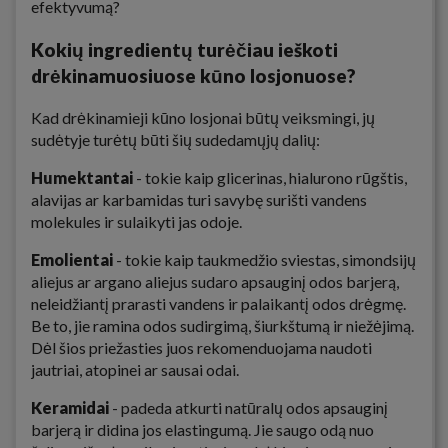
efektyvumą?
Kokių ingredientų turėčiau ieškoti
drėkinamuosiuose kūno losjonuose?
Kad drėkinamieji kūno losjonai būtų veiksmingi, jų
sudėtyje turėtų būti šių sudedamųjų dalių:
Humektantai
- tokie kaip glicerinas, hialurono rūgštis,
alavijas ar karbamidas turi savybę surišti vandens
molekules ir sulaikyti jas odoje.
Emolientai
- tokie kaip taukmedžio sviestas, simondsijų
aliejus ar argano aliejus sudaro apsauginį odos barjerą,
neleidžiantį prarasti vandens ir palaikantį odos drėgmę.
Be to, jie ramina odos sudirgimą, šiurkštumą ir niežėjimą.
Dėl šios priežasties juos rekomenduojama naudoti
jautriai, atopinei ar sausai odai.
Keramidai
- padeda atkurti natūralų odos apsauginį
barjerą ir didina jos elastingumą. Jie saugo odą nuo