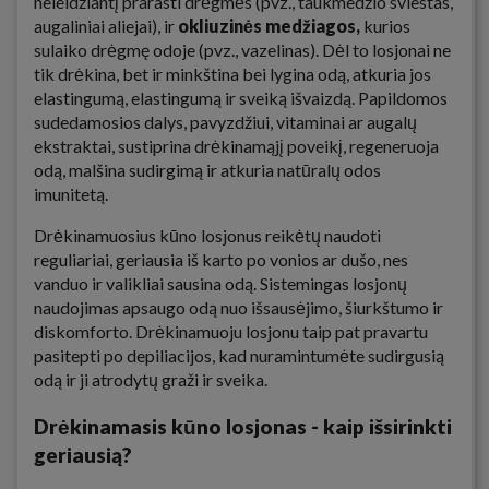
neleidžiantį prarasti drėgmės (pvz., taukmedžio sviestas,
augaliniai aliejai), ir
okliuzinės medžiagos,
kurios
sulaiko drėgmę odoje (pvz., vazelinas). Dėl to losjonai ne
tik drėkina, bet ir minkština bei lygina odą, atkuria jos
elastingumą, elastingumą ir sveiką išvaizdą. Papildomos
sudedamosios dalys, pavyzdžiui, vitaminai ar augalų
ekstraktai, sustiprina drėkinamąjį poveikį, regeneruoja
odą, malšina sudirgimą ir atkuria natūralų odos
imunitetą.
Drėkinamuosius kūno losjonus reikėtų naudoti
reguliariai, geriausia iš karto po vonios ar dušo, nes
vanduo ir valikliai sausina odą. Sistemingas losjonų
naudojimas apsaugo odą nuo išsausėjimo, šiurkštumo ir
diskomforto. Drėkinamuoju losjonu taip pat pravartu
pasitepti po depiliacijos, kad nuramintumėte sudirgusią
odą ir ji atrodytų graži ir sveika.
Drėkinamasis kūno losjonas - kaip išsirinkti
geriausią?