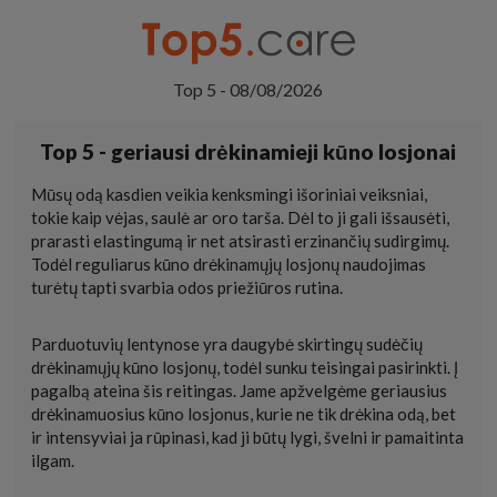
Top 5 - 08/08/2026
Top 5 - geriausi drėkinamieji kūno losjonai
Mūsų odą kasdien veikia kenksmingi išoriniai veiksniai,
tokie kaip vėjas, saulė ar oro tarša. Dėl to ji gali išsausėti,
prarasti elastingumą ir net atsirasti erzinančių sudirgimų.
Todėl reguliarus kūno drėkinamųjų losjonų naudojimas
turėtų tapti svarbia odos priežiūros rutina.
Parduotuvių lentynose yra daugybė skirtingų sudėčių
drėkinamųjų kūno losjonų, todėl sunku teisingai pasirinkti. Į
pagalbą ateina šis reitingas. Jame apžvelgėme geriausius
drėkinamuosius kūno losjonus, kurie ne tik drėkina odą, bet
ir intensyviai ja rūpinasi, kad ji būtų lygi, švelni ir pamaitinta
ilgam.