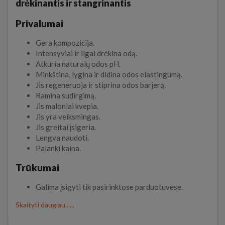
drėkinantis ir stangrinantis
Privalumai
Gera kompozicija.
Intensyviai ir ilgai drėkina odą.
Atkuria natūralų odos pH.
Minkština, lygina ir didina odos elastingumą.
Jis regeneruoja ir stiprina odos barjerą.
Ramina sudirgimą.
Jis maloniai kvepia.
Jis yra veiksmingas.
Jis greitai įsigeria.
Lengva naudoti.
Palanki kaina.
Trūkumai
Galima įsigyti tik pasirinktose parduotuvėse.
Skaityti daugiau......