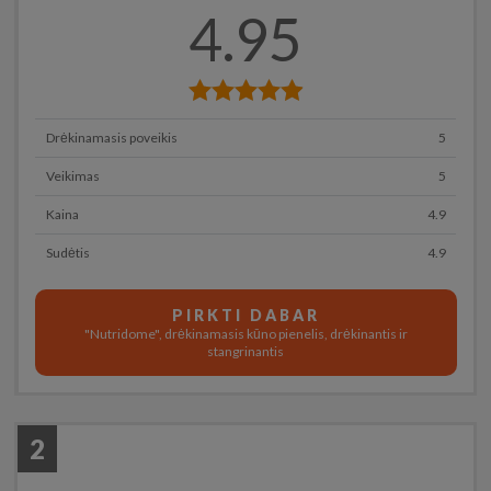
4.95
Drėkinamasis poveikis
5
Veikimas
5
Kaina
4.9
Sudėtis
4.9
PIRKTI DABAR
"Nutridome", drėkinamasis kūno pienelis, drėkinantis ir
stangrinantis
2