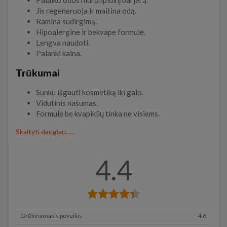
Palaiko odos hidrolipidinį barjerą.
Jis regeneruoja ir maitina odą.
Ramina sudirgimą.
Hipoalerginė ir bekvapė formulė.
Lengva naudoti.
Palanki kaina.
Trūkumai
Sunku išgauti kosmetiką iki galo.
Vidutinis našumas.
Formulė be kvapiklių tinka ne visiems.
Skaityti daugiau......
4.4
Drėkinamasis poveikis
4.6