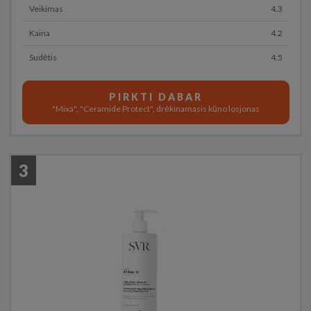
Veikimas
4.3
Kaina
4.2
Sudėtis
4.5
PIRKTI DABAR
"Mixa", "Ceramide Protect", drėkinamasis kūno losjonas
3