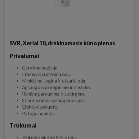
SVR, Xerial 10, drėkinamasis kūno pienas
Privalumai
Gera kompozicija.
Intensyviai drėkina odą.
Minkština, lygina ir atkuria odą.
Apsaugo nuo deginimo ir niežulio.
Ramina paraudimą ir sudirgimą.
Stiprina odos apsauginį barjerą.
Efektyvi pakuotė.
Patogu naudoti.
Trūkumai
Palieka šiek tiek lipnią odą.