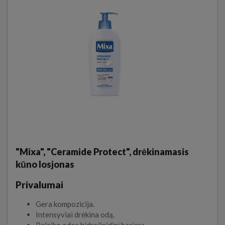
"Mixa", "Ceramide Protect", drėkinamasis
kūno losjonas
Privalumai
Gera kompozicija.
Intensyviai drėkina odą.