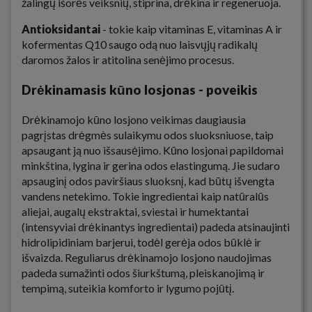
žalingų išorės veiksnių, stiprina, drėkina ir regeneruoja.
Antioksidantai
- tokie kaip vitaminas E, vitaminas A ir
kofermentas Q10 saugo odą nuo laisvųjų radikalų
daromos žalos ir atitolina senėjimo procesus.
Drėkinamasis kūno losjonas - poveikis
Drėkinamojo kūno losjono veikimas daugiausia
pagrįstas drėgmės sulaikymu odos sluoksniuose, taip
apsaugant ją nuo išsausėjimo. Kūno losjonai papildomai
minkština, lygina ir gerina odos elastingumą. Jie sudaro
apsauginį odos paviršiaus sluoksnį, kad būtų išvengta
vandens netekimo. Tokie ingredientai kaip natūralūs
aliejai, augalų ekstraktai, sviestai ir humektantai
(intensyviai drėkinantys ingredientai) padeda atsinaujinti
hidrolipidiniam barjerui, todėl gerėja odos būklė ir
išvaizda. Reguliarus drėkinamojo losjono naudojimas
padeda sumažinti odos šiurkštumą, pleiskanojimą ir
tempimą, suteikia komforto ir lygumo pojūtį.