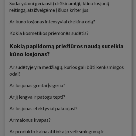
Sudarydami geriausių drėkinamųjų kūno losjonų
reitingą, atsižvelgėme į šiuos kriterijus:
Ar kūno losjonas intensyviai drėkina odą?
Kokia kosmetikos priemonės sudėtis?
Kokią papildomą priežiūros naudą suteikia
kūno losjonas?
Ar sudėtyje yra medžiagų, kurios gali būti kenksmingos
odai?
Ar losjonas greitai įsigeria?
Ar jį lengva ir patogu tepti?
Ar losjonas efektyviai pakuojasi?
Ar malonus kvapas?
Ar produkto kaina atitinka jo veiksmingumą ir