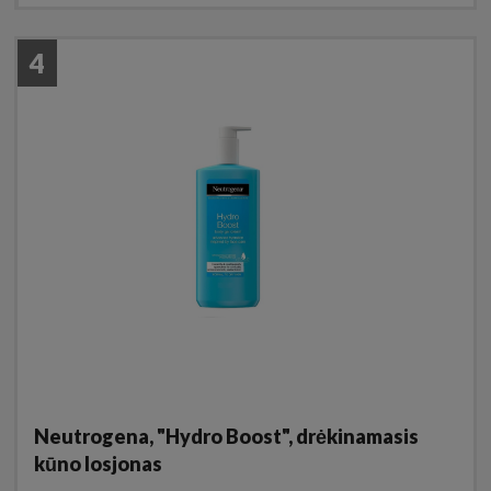
4
Neutrogena, "Hydro Boost", drėkinamasis
kūno losjonas