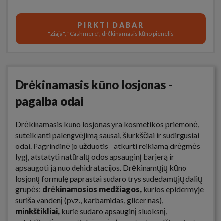
PIRKTI DABAR
"Ziaja", "Cashmere", drėkinamasis kūno pienelis
Drėkinamasis kūno losjonas -
pagalba odai
Drėkinamasis kūno losjonas yra kosmetikos priemonė,
suteikianti palengvėjimą sausai, šiurkščiai ir sudirgusiai
odai. Pagrindinė jo užduotis - atkurti reikiamą drėgmės
lygį, atstatyti natūralų odos apsauginį barjerą ir
apsaugoti ją nuo dehidratacijos. Drėkinamųjų kūno
losjonų formulę paprastai sudaro trys sudedamųjų dalių
grupės:
drėkinamosios medžiagos,
kurios epidermyje
suriša vandenį (pvz., karbamidas, glicerinas),
minkštikliai,
kurie sudaro apsauginį sluoksnį,