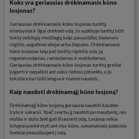
Koks yra geriausias drėkinamasis kūno
losjonas?
Geriausias drėkinamasis kūno losjonas turėtų
intensyviai ir ilgai drėkinti odą. Jo sudėtyje turėtų būti
tokių veikliųjų medžiagų kaip, pavyzdžiui, hialurono
rūgštis, augaliniai aliejai arba šlapalas. Drėkinamasis
kūno losjonas taip pat turėtų rūpintis oda, ją
regeneruodamas, ramindamas ir maitindamas.
Geriausias drėkinamasis kūno losjonas turėtų greitai
įsigerti ir nepalikti ant odos riebios plėvelės, o jo
tekstūra turi būti lengva ir maloni naudoti.
Kaip naudoti drėkinamąjį kūno losjoną?
Drėkinamąjį kūno losjoną geriausia naudoti kasdien
(ryte ir vakare). Ypač svarbu jį naudoti po maudynių, nes
muilas ir dušo želė gali išsausinti odą. Losjoną reikia
tolygiai paskirstyti ant viso kūno, sukamaisiais judesiais
švelniai įmasažuojant į odą.