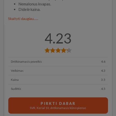
Nemalonus kvapas.
Didelė kaina.
Skaityti daugiau......
4.23
Drėkinamasis poveikis
4.6
Veikimas
4.3
Kaina
3.5
Sudėtis
4.5
PIRKTI DABAR
SVR, Xerial 10, drėkinamasis kūno pienas