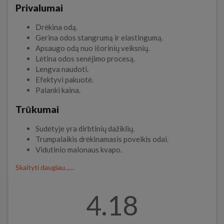
Privalumai
Drėkina odą.
Gerina odos stangrumą ir elastingumą.
Apsaugo odą nuo išorinių veiksnių.
Lėtina odos senėjimo procesą.
Lengva naudoti.
Efektyvi pakuotė.
Palanki kaina.
Trūkumai
Sudėtyje yra dirbtinių dažiklių.
Trumpalaikis drėkinamasis poveikis odai.
Vidutinio malonaus kvapo.
Skaityti daugiau......
4.18