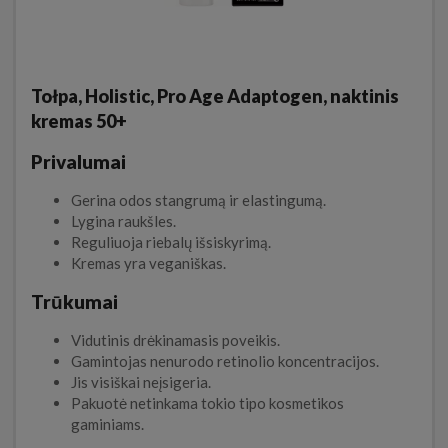
Tołpa, Holistic, Pro Age Adaptogen, naktinis
kremas 50+
Privalumai
Gerina odos stangrumą ir elastingumą.
Lygina raukšles.
Reguliuoja riebalų išsiskyrimą.
Kremas yra veganiškas.
Trūkumai
Vidutinis drėkinamasis poveikis.
Gamintojas nenurodo retinolio koncentracijos.
Jis visiškai neįsigeria.
Pakuotė netinkama tokio tipo kosmetikos
gaminiams.