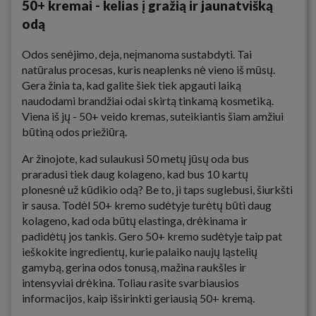
50+ kremai - kelias į gražią ir jaunatvišką
odą
Odos senėjimo, deja, neįmanoma sustabdyti. Tai
natūralus procesas, kuris neaplenks nė vieno iš mūsų.
Gera žinia ta, kad galite šiek tiek apgauti laiką
naudodami brandžiai odai skirtą tinkamą kosmetiką.
Viena iš jų - 50+ veido kremas, suteikiantis šiam amžiui
būtiną odos priežiūrą.
Ar žinojote, kad sulaukusi 50 metų jūsų oda bus
praradusi tiek daug kolageno, kad bus 10 kartų
plonesnė už kūdikio odą? Be to, ji taps suglebusi, šiurkšti
ir sausa. Todėl 50+ kremo sudėtyje turėtų būti daug
kolageno, kad oda būtų elastinga, drėkinama ir
padidėtų jos tankis. Gero 50+ kremo sudėtyje taip pat
ieškokite ingredientų, kurie palaiko naujų ląstelių
gamybą, gerina odos tonusą, mažina raukšles ir
intensyviai drėkina. Toliau rasite svarbiausios
informacijos, kaip išsirinkti geriausią 50+ kremą.