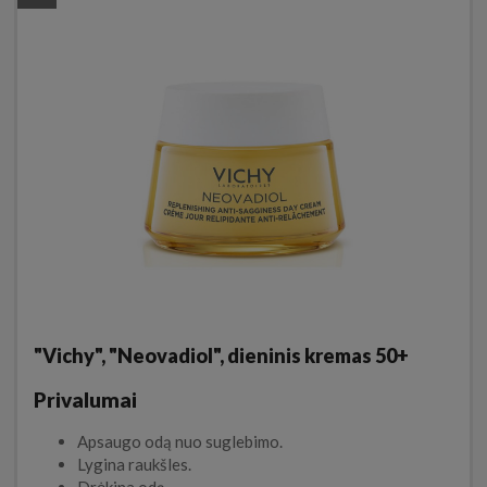
"Vichy", "Neovadiol", dieninis kremas 50+
Privalumai
Apsaugo odą nuo suglebimo.
Lygina raukšles.
Drėkina odą.