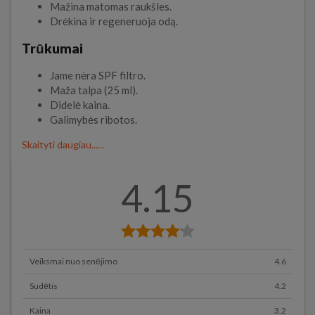
Mažina matomas raukšles.
Drėkina ir regeneruoja odą.
Trūkumai
Jame nėra SPF filtro.
Maža talpa (25 ml).
Didelė kaina.
Galimybės ribotos.
Skaityti daugiau......
4.15
Veiksmai nuo senėjimo
4.6
Sudėtis
4.2
Kaina
3.2