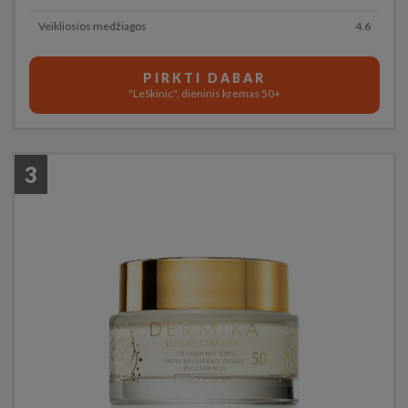
Veikliosios medžiagos
4.6
PIRKTI DABAR
"LeSkinic", dieninis kremas 50+
3