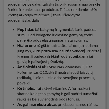
sudedamosios dalys gali skirtis priklausomai nuo prekės
ženklo ir konkretaus produkto. Tačiau rinkdamiesi 50+
kremą atkreipkite dėmesį į toliau išvardytas
sudedamąsias dalis:
Peptidai
: tai baltymų fragmentai, kurie padeda
stimuliuoti kolageno ir elastino gamybą, todėl
pagerėja odos elastingumas ir stangrumas.
Hialurono rūgštis
: tai natūraliai odoje randamas
junginys, kuris pritraukia ir suriša vandenį. Pridėta į
kremus, ji padeda drėkinti odą, suteikdama jai
gaivią ir pailsėjusią išvaizdą.
Antioksidantai
: Tokie kaip vitaminas C, E ar
kofermentas Q10, skirti neutralizuoti laisvųjų
radikalų, kurie sukelia odos senėjimo procesus,
poveikį.
Retinolis
: Tai aktyvi vitamino A forma, kuri
skatina kolageno gamybą ir gali padėti sumažinti
raukšles bei suvienodinti odos tonusą.
Augaliniai ekstraktai:
priklausomai nuo rūšies,