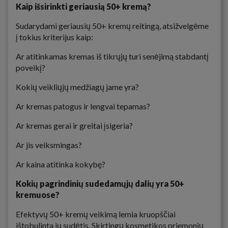
Kaip išsirinkti geriausią 50+ kremą?
Sudarydami geriausių 50+ kremų reitingą, atsižvelgėme
į tokius kriterijus kaip:
Ar atitinkamas kremas iš tikrųjų turi senėjimą stabdantį
poveikį?
Kokių veikliųjų medžiagų jame yra?
Ar kremas patogus ir lengvai tepamas?
Ar kremas gerai ir greitai įsigeria?
Ar jis veiksmingas?
Ar kaina atitinka kokybę?
Kokių pagrindinių sudedamųjų dalių yra 50+
kremuose?
Efektyvų 50+ kremų veikimą lemia kruopščiai
ištobulinta jų sudėtis. Skirtingų kosmetikos priemonių