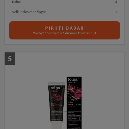
Kaina
3
Veikliosios medžiagos
4
PIRKTI DABAR
"Vichy", "Neovadiol", dieninis kremas 50+
5