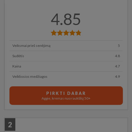
4.85
Veiksmai prieš senėjimą
5
Sudėtis
4.8
Kaina
4.7
Veikliosios medžiagos
4.9
PIRKTI DABAR
Aggie, kremas nuo raukšlių 50+
2