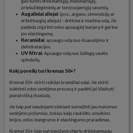
gali turėti drėkinamųjų, maitinamųjų,
priešuždegiminių ar tonizuojamųjų savybių.
Augaliniai aliejai
: (pvz., argano, simondsijų ar
erškėtuogių aliejus) - drėkina ir maitina odą. Jie
padeda stiprinti odos apsauginį barjerą ir gerina
jos elastingumą.
Keramidai
: apsaugo odą nuo išsausėjimo ir
dehidratacijos.
UV filtrai
: Apsaugo odą nuo žalingų saulės
spindulių.
Kokį poveikį turi kremas 50+?
Kremai 50+ skirti reikliai brandžiai odai. Jie skirti
sulėtinti odos senėjimo procesą ir padėti jai išlaikyti
jaunatvišką išvaizdą.
Jie taip pat naudojami siekiant sumažinti jau matomus
senėjimo požymius, tokius kaip raukšlės, smulkios
linijos, odos stangrumo ir elastingumo praradimas.
Kremai 50+ taip pat pasižymi stipriu drėkinamuoju