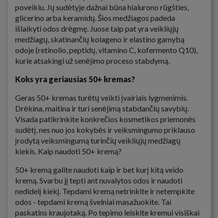
poveikiu. Jų sudėtyje dažnai būna hialurono rūgšties,
glicerino arba keramidų. Šios medžiagos padeda
išlaikyti odos drėgmę. Juose taip pat yra veikliųjų
medžiagų, skatinančių kolageno ir elastino gamybą
odoje (retinolio, peptidų, vitamino C, kofermento Q10),
kurie atsakingi už senėjimo proceso stabdymą.
Koks yra geriausias 50+ kremas?
Geras 50+ kremas turėtų veikti įvairiais lygmenimis.
Drėkina, maitina ir turi senėjimą stabdančių savybių.
Visada patikrinkite konkrečios kosmetikos priemonės
sudėtį, nes nuo jos kokybės ir veiksmingumo priklauso
įrodytą veiksmingumą turinčių veikliųjų medžiagų
kiekis. Kaip naudoti 50+ kremą?
50+ kremą galite naudoti kaip ir bet kurį kitą veido
kremą. Svarbu jį tepti ant nuvalytos odos ir naudoti
nedidelį kiekį. Tepdami kremą netrinkite ir netempkite
odos - tepdami kremą švelniai masažuokite. Tai
paskatins kraujotaką. Po tepimo leiskite kremui visiškai