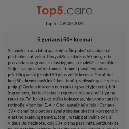
Top 5 - 09/08/2026
5 geriausi 50+ kremai
Su amžiumi oda labai pasikeičia. Šie pokyčiai labiausiai
pastebimi ant veido. Pavyzdžiui, sulaukus 50 metų, oda
praranda stangrumą ir elastingumą, o raukšlės ir smulkios
linijos tampa labai matomos. Tuomet į kasdienę odos
priežiūrą verta įtraukti 50 plius veido kremus. Gerai, bet
kokį 50+ kremą pasirinkti, kad jis būtų veiksmingas ir vertas
pinigų? Geriausio kremo nuo raukšlių sudėtyje turėtų būti
ingredientų, kurie drėkina ir regeneruoja odą bei išlygina
raukšles. Tai, be kita ko, atliks kolagenas, hialurono rūgštis,
retinolis, vitaminai E, A ir C bei augaliniai aliejai. Geriausi
50+ kremai taip pat pasižymi gebėjimu skatinti kolageno ir
elastino skaidulų gamybą, taigi jie taip pat veikia odą iš
vidaus. Jei nežinote, kokį 50+ kremą pasirinkti, peržiūrėkite