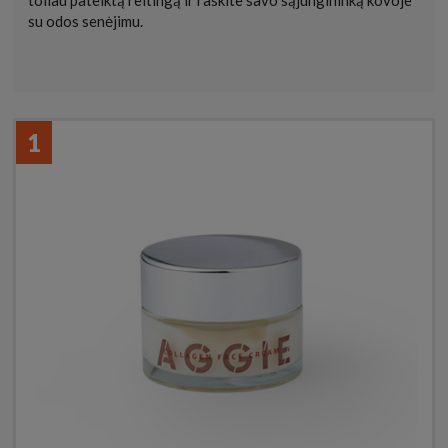
toliau pateiktą reitingą ir raskite savo sąjungininką kovoje
su odos senėjimu.
1