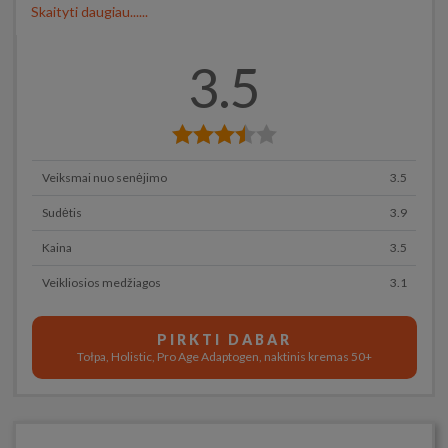
Skaityti daugiau......
3.5
Veiksmai nuo senėjimo
3.5
Sudėtis
3.9
Kaina
3.5
Veikliosios medžiagos
3.1
PIRKTI DABAR
Tołpa, Holistic, Pro Age Adaptogen, naktinis kremas 50+