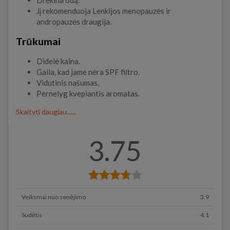
Jį rekomenduoja Lenkijos menopauzės ir
andropauzės draugija.
Trūkumai
Didelė kaina.
Gaila, kad jame nėra SPF filtro.
Vidutinis našumas.
Pernelyg kvepiantis aromatas.
Skaityti daugiau......
3.75
Veiksmai nuo senėjimo
3.9
Sudėtis
4.1