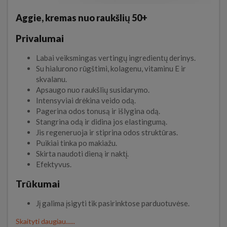
Aggie, kremas nuo raukšlių 50+
Privalumai
Labai veiksmingas vertingų ingredientų derinys.
Su hialurono rūgštimi, kolagenu, vitaminu E ir
skvalanu.
Apsaugo nuo raukšlių susidarymo.
Intensyviai drėkina veido odą.
Pagerina odos tonusą ir išlygina odą.
Stangrina odą ir didina jos elastingumą.
Jis regeneruoja ir stiprina odos struktūras.
Puikiai tinka po makiažu.
Skirta naudoti dieną ir naktį.
Efektyvus.
Trūkumai
Jį galima įsigyti tik pasirinktose parduotuvėse.
Skaityti daugiau......