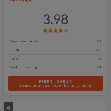
Skaityti daugiau......
3.98
Veiksmai nuo senėjimo
3.9
Sudėtis
4.1
Kaina
4.5
Veikliosios medžiagos
3.4
PIRKTI DABAR
Dermika, Luxury Ceramides, 50+ kremas nuo raukšlių
4