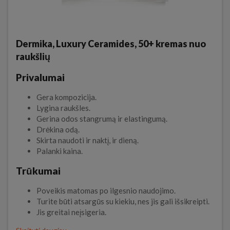
Dermika, Luxury Ceramides, 50+ kremas nuo
raukšlių
Privalumai
Gera kompozicija.
Lygina raukšles.
Gerina odos stangrumą ir elastingumą.
Drėkina odą.
Skirta naudoti ir naktį, ir dieną.
Palanki kaina.
Trūkumai
Poveikis matomas po ilgesnio naudojimo.
Turite būti atsargūs su kiekiu, nes jis gali išsikreipti.
Jis greitai neįsigeria.