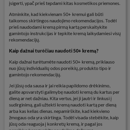
įsigerti, ypač prieš tepdami kitas kosmetikos priemones.
Atminkite, kad kiekvienam 50+ kremui gali būti
taikomos skirtingos naudojimo rekomendacijos. Todėl
prieš naudodami kremą pirmą kartą perskaitykite
gamintojo instrukcijas ir tepkite kremą laikydamiesi visų
rekomendacijų.
Kaip dažnai turėčiau naudoti 50+ kremą?
Kaip dažnai turėtumėte naudoti 50+ kremą, priklauso
nuo jūsų individualių odos poreikių, produkto tipo ir
gamintojo rekomendacijų.
Jei jūsų oda sausa ir jai reikia papildomo drėkinimo,
galite apsvarstyti galimybę naudoti kremą du kartus per
dieną ar net dažniau. Kita vertus, jei ji jautri ir linkusi į
sudirginimą, gali užtekti kremą naudoti kartą per dieną
arba kas kelias dienas. nepamirškite, kad kiekvieno
žmogaus oda yra skirtinga. Todėl visada stebėkite, kaip
jūsų oda reaguoja į konkretų kremą, ir pagal jos