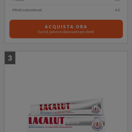
Effetti indesiderati
4.2
ACQUISTA ORA
Eucryl, polvere sbiancante per denti
3