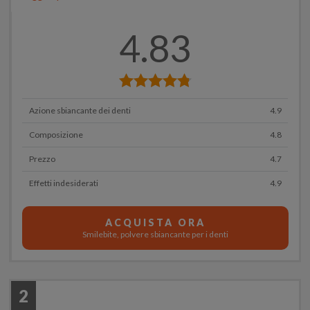
4.83
Azione sbiancante dei denti
4.9
Composizione
4.8
Prezzo
4.7
Effetti indesiderati
4.9
ACQUISTA ORA
Smilebite, polvere sbiancante per i denti
2