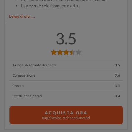
Il prezzo è relativamente alto.
Leggi di più......
3.5
Azione sbiancante dei denti
3.5
Composizione
3.6
Prezzo
3.5
Effetti indesiderati
3.4
ACQUISTA ORA
Rapid White, strisce sbiancanti