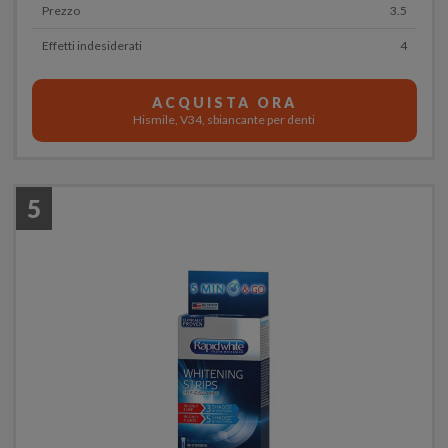
Prezzo
3.5
Effetti indesiderati
4
ACQUISTA ORA
Hismile, V34, sbiancante per denti
5