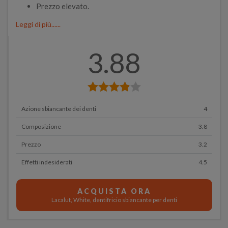
Prezzo elevato.
Leggi di più......
3.88
Azione sbiancante dei denti
4
Composizione
3.8
Prezzo
3.2
Effetti indesiderati
4.5
ACQUISTA ORA
Lacalut, White, dentifricio sbiancante per denti