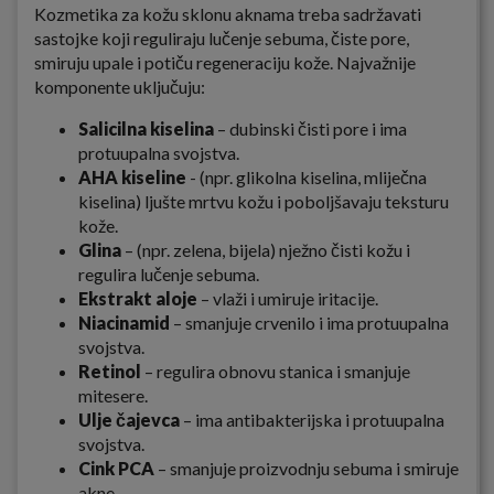
Kozmetika za kožu sklonu aknama treba sadržavati
sastojke koji reguliraju lučenje sebuma, čiste pore,
smiruju upale i potiču regeneraciju kože. Najvažnije
komponente uključuju:
Salicilna kiselina
– dubinski čisti pore i ima
protuupalna svojstva.
AHA kiseline
- (npr. glikolna kiselina, mliječna
kiselina) ljušte mrtvu kožu i poboljšavaju teksturu
kože.
Glina
– (npr. zelena, bijela) nježno čisti kožu i
regulira lučenje sebuma.
Ekstrakt aloje
– vlaži i umiruje iritacije.
Niacinamid
– smanjuje crvenilo i ima protuupalna
svojstva.
Retinol
– regulira obnovu stanica i smanjuje
mitesere.
Ulje čajevca
– ima antibakterijska i protuupalna
svojstva.
Cink PCA
– smanjuje proizvodnju sebuma i smiruje
akne.