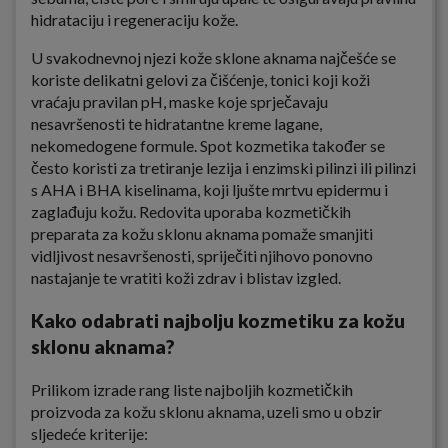
hidrataciju i regeneraciju kože.
U svakodnevnoj njezi kože sklone aknama najčešće se
koriste delikatni gelovi za čišćenje, tonici koji koži
vraćaju pravilan pH, maske koje sprječavaju
nesavršenosti te hidratantne kreme lagane,
nekomedogene formule. Spot kozmetika također se
često koristi za tretiranje lezija i enzimski pilinzi ili pilinzi
s AHA i BHA kiselinama, koji ljušte mrtvu epidermu i
zaglađuju kožu. Redovita uporaba kozmetičkih
preparata za kožu sklonu aknama pomaže smanjiti
vidljivost nesavršenosti, spriječiti njihovo ponovno
nastajanje te vratiti koži zdrav i blistav izgled.
Kako odabrati najbolju kozmetiku za kožu
sklonu aknama?
Prilikom izrade rang liste najboljih kozmetičkih
proizvoda za kožu sklonu aknama, uzeli smo u obzir
sljedeće kriterije: