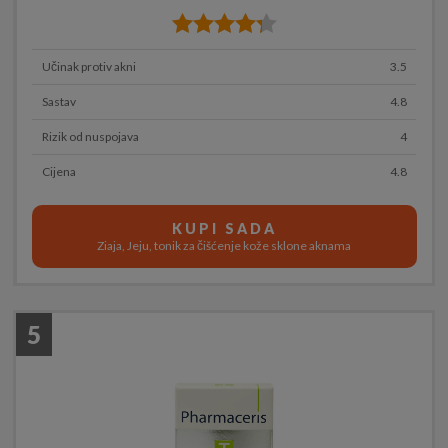
Učinak protiv akni
3.5
Sastav
4.8
Rizik od nuspojava
4
Cijena
4.8
KUPI SADA
Ziaja, Jeju, tonik za čišćenje kože sklone aknama
5