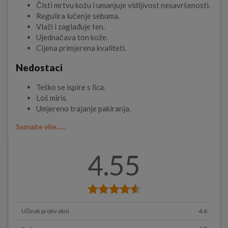
Čisti mrtvu kožu i umanjuje vidljivost nesavršenosti.
Regulira lučenje sebuma.
Vlaži i zaglađuje ten.
Ujednačava ton kože.
Cijena primjerena kvaliteti.
Nedostaci
Teško se ispire s lica.
Loš miris.
Umjereno trajanje pakiranja.
Saznajte više......
4.55
Učinak protiv akni
4.6