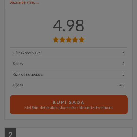
Saznajte više......
4.98
Učinak protiv akni
5
Sastav
5
Rizik od nuspojava
5
Cijena
4.9
KUPI SADA
Mel Skin, detoksikacijska maska s blatom Mrtvog mora
2