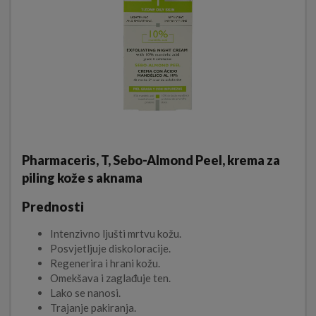
Pharmaceris, T, Sebo-Almond Peel, krema za
piling kože s aknama
Prednosti
Intenzivno ljušti mrtvu kožu.
Posvjetljuje diskoloracije.
Regenerira i hrani kožu.
Omekšava i zaglađuje ten.
Lako se nanosi.
Trajanje pakiranja.