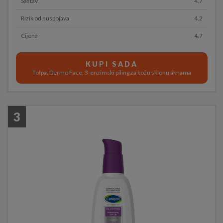
Sastav
4.7
Rizik od nuspojava
4.2
Cijena
4.7
KUPI SADA
Tołpa, Dermo Face, 3-enzimski piling za kožu sklonu aknama
3