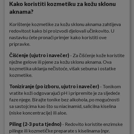
Kako koristiti kozmetiku za kožu sklonu
aknama?
Korištenje kozmetike za kožu sklonu aknama zahtijeva
redovitost kako bi proizvodi djelovali učinkovito. U
nastavku ćete pronaći primjer kako koristiti ove
pripravke.
Čišćenje (ujutro i navečer)
- Za čišćenje kože koristite
nježne gelove ili pjene za kožu sklonu aknama. Ova
kozmetika uklanja nečistoće, višak sebuma i ostatke
kozmetike.
Toniziranje (po izboru, ujutro i navečer)
- Tonikom
vratite koži odgovarajući pH i pripremite je za sljedeće
faze njege. Birajte tonike bez alkohola, po mogućnosti
sa sastojcima kao što su niacinamid, salicilna kiselina
(niske koncentracije) ili aloe.
Piling (2-3 puta tjedno)
- Redovito koristite enzimske
pilinge ili kozmetičke preparate s kiselinama (npr.