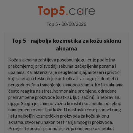
Top 5 - 08/08/2026
Top 5 - najbolja kozmetika za kožu sklonu
aknama
Koža s aknama zahtijeva posebnu njegu jer je podložna
prekomjernoj proizvodnji sebuma, začepljenim porama i
upalama. Karakterizira je neugledan sjaj, miteseri i prištići
koji smetaju i teško ih je kontrolirati, a mogu pridonijeti i
neugodnostima i smanjenju samopouzdanja. Koža s aknama
često reagira na stres, hormonalne promjene, određene
prehrambene proizvode (slatkiši, ljuti začini) ili nepravilnu
njegu. Stoga je iznimno važno koristiti kozmetiku posebno
namijenjenu ovom tipu kože. U nastavku ćete pronaći rang
listu najboljih kozmetičkih proizvoda za kožu sklonu
aknama, stvorenu nakon testiranja mnogih proizvoda.
Provjerite popis i pronađite svoju omiljenu kozmetiku!