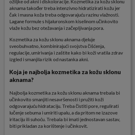
ožiljke od akni i diskoloracije. Kozmetika za kožu sklonu
aknama također treba intenzivno hidratizirati kožu jer
čak i masna koža treba odgovarajuću razinu vlažnosti.
Lagane formule s hijaluronskom kiselinom učinkovito
vlaže kožu bez otežavanja i začepljivanja pora.
Kozmetika za kožu sklonu aknama djeluje
sveobuhvatno, kombinirajući svojstva čišćenja,
regulacije, umirivanja i zaštite kako bi koži vratila zdrav
izgled i smanjila rizik od nastanka akni.
Koja je najbolja kozmetika za kožu sklonu
aknama?
Najbolja kozmetika za kožu sklonu aknama trebala bi
učinkovito smanjiti nesavršenosti i pružiti koži
odgovarajuću hidrataciju. Treba čistiti pore, regulirati
lučenje sebuma i umiriti upalu, a da pritom ne izazove
iritaciju ili suhoću. Trebala bi imati jednostavan sastav,
biti prikladan za korištenje i učinkovit.