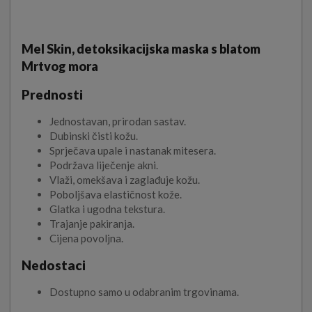
Mel Skin, detoksikacijska maska s blatom
Mrtvog mora
Prednosti
Jednostavan, prirodan sastav.
Dubinski čisti kožu.
Sprječava upale i nastanak mitesera.
Podržava liječenje akni.
Vlaži, omekšava i zaglađuje kožu.
Poboljšava elastičnost kože.
Glatka i ugodna tekstura.
Trajanje pakiranja.
Cijena povoljna.
Nedostaci
Dostupno samo u odabranim trgovinama.