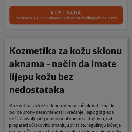
KUPI SADA
Pharmaceris, T, Sebo-Almond Peel, krema za piling kože s aknama
Kozmetika za kožu sklonu
aknama - način da imate
lijepu kožu bez
nedostataka
Kozmetika za kožu sklonu aknama učinkovit je način
borbe protiv nesavršenosti i vraćanje lijepog izgleda
koži. Zahvaljujući pomno odabranim sastojcima, ovi
preparati učinkovito smanjuju prištiće, reguliraju lučenje
sebuma, čiste pore i smiruju upale te osiguravaju pravilnu