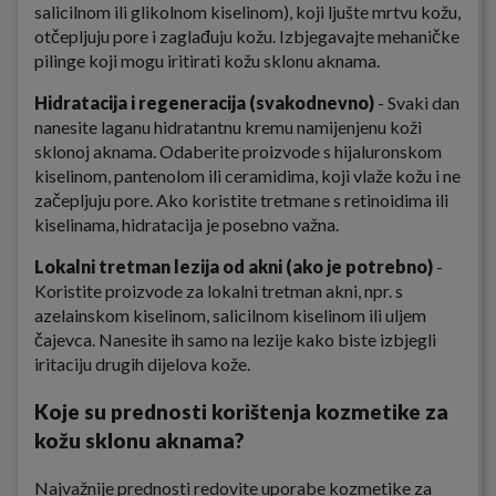
salicilnom ili glikolnom kiselinom), koji ljušte mrtvu kožu,
otčepljuju pore i zaglađuju kožu. Izbjegavajte mehaničke
pilinge koji mogu iritirati kožu sklonu aknama.
Hidratacija i regeneracija (svakodnevno)
- Svaki dan
nanesite laganu hidratantnu kremu namijenjenu koži
sklonoj aknama. Odaberite proizvode s hijaluronskom
kiselinom, pantenolom ili ceramidima, koji vlaže kožu i ne
začepljuju pore. Ako koristite tretmane s retinoidima ili
kiselinama, hidratacija je posebno važna.
Lokalni tretman lezija od akni (ako je potrebno)
-
Koristite proizvode za lokalni tretman akni, npr. s
azelainskom kiselinom, salicilnom kiselinom ili uljem
čajevca. Nanesite ih samo na lezije kako biste izbjegli
iritaciju drugih dijelova kože.
Koje su prednosti korištenja kozmetike za
kožu sklonu aknama?
Najvažnije prednosti redovite uporabe kozmetike za