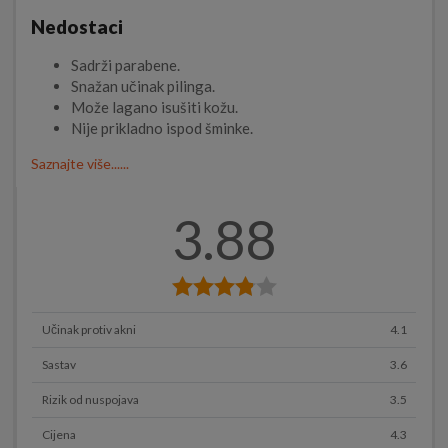
Nedostaci
Sadrži parabene.
Snažan učinak pilinga.
Može lagano isušiti kožu.
Nije prikladno ispod šminke.
Saznajte više......
3.88
Učinak protiv akni
4.1
Sastav
3.6
Rizik od nuspojava
3.5
Cijena
4.3