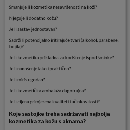
Smanjuje li kozmetika nesavršenosti na koži?
Njeguje li dodatno kožu?
Je li sastav jednostavan?
Sadrži li potencijalno iritirajuće tvari (alkohol, parabene,
bojila)?
Je li kozmetika prikladna za korištenje ispod šminke?
Je li nanošenje lako i praktično?
Je li miris ugodan?
Je li kozmetička ambalaža dugotrajna?
Je li cijena primjerena kvaliteti i učinkovitosti?
Koje sastojke treba sadržavati najbolja
kozmetika za kožu s aknama?