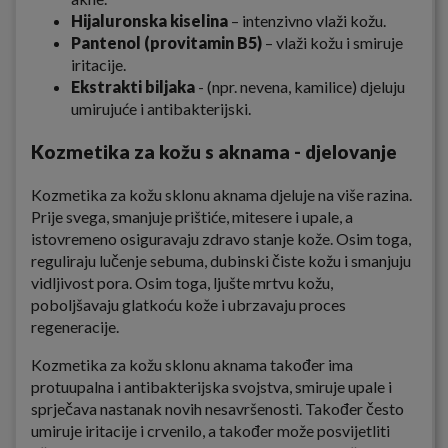
Hijaluronska kiselina
– intenzivno vlaži kožu.
Pantenol (provitamin B5)
– vlaži kožu i smiruje
iritacije.
Ekstrakti biljaka
- (npr. nevena, kamilice) djeluju
umirujuće i antibakterijski.
Kozmetika za kožu s aknama - djelovanje
Kozmetika za kožu sklonu aknama djeluje na više razina.
Prije svega, smanjuje prištiće, mitesere i upale, a
istovremeno osiguravaju zdravo stanje kože. Osim toga,
reguliraju lučenje sebuma, dubinski čiste kožu i smanjuju
vidljivost pora. Osim toga, ljušte mrtvu kožu,
poboljšavaju glatkoću kože i ubrzavaju proces
regeneracije.
Kozmetika za kožu sklonu aknama također ima
protuupalna i antibakterijska svojstva, smiruje upale i
sprječava nastanak novih nesavršenosti. Također često
umiruje iritacije i crvenilo, a također može posvijetliti