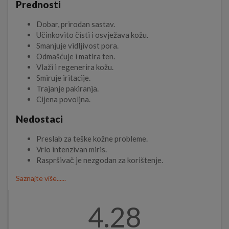
Prednosti
Dobar, prirodan sastav.
Učinkovito čisti i osvježava kožu.
Smanjuje vidljivost pora.
Odmašćuje i matira ten.
Vlaži i regenerira kožu.
Smiruje iritacije.
Trajanje pakiranja.
Cijena povoljna.
Nedostaci
Preslab za teške kožne probleme.
Vrlo intenzivan miris.
Raspršivač je nezgodan za korištenje.
Saznajte više......
4.28