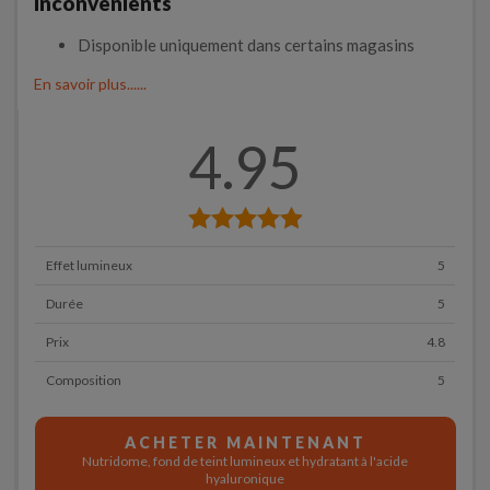
Inconvénients
Disponible uniquement dans certains magasins
En savoir plus......
4.95
Effet lumineux
5
Durée
5
Prix
4.8
Composition
5
ACHETER MAINTENANT
Nutridome, fond de teint lumineux et hydratant à l'acide
hyaluronique