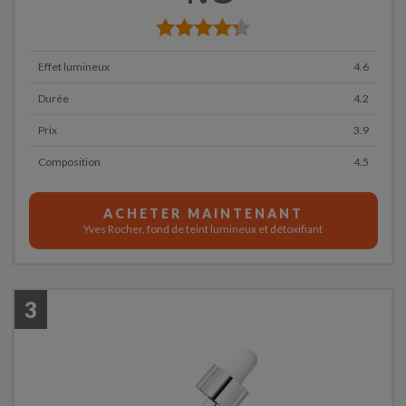
Effet lumineux
4.6
Durée
4.2
Prix
3.9
Composition
4.5
ACHETER MAINTENANT
Yves Rocher, fond de teint lumineux et détoxifiant
3