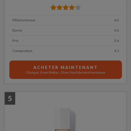
Effet lumineux
4.3
Durée
4.5
Prix
3.6
Composition
4.1
ACHETER MAINTENANT
Clinique, Even Better, Glow, fond de teint lumineux
5