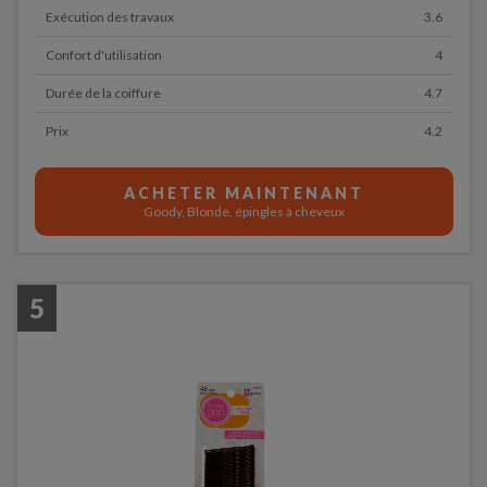
Exécution des travaux
3.6
Confort d'utilisation
4
Durée de la coiffure
4.7
Prix
4.2
ACHETER MAINTENANT
Goody, Blonde, épingles à cheveux
5