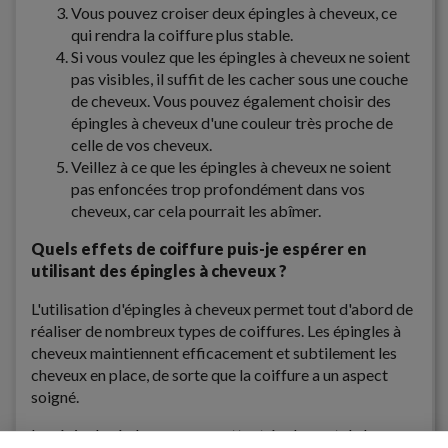
Vous pouvez croiser deux épingles à cheveux, ce
qui rendra la coiffure plus stable.
Si vous voulez que les épingles à cheveux ne soient
pas visibles, il suffit de les cacher sous une couche
de cheveux. Vous pouvez également choisir des
épingles à cheveux d'une couleur très proche de
celle de vos cheveux.
Veillez à ce que les épingles à cheveux ne soient
pas enfoncées trop profondément dans vos
cheveux, car cela pourrait les abîmer.
Quels effets de coiffure puis-je espérer en
utilisant des épingles à cheveux ?
L'utilisation d'épingles à cheveux permet tout d'abord de
réaliser de nombreux types de coiffures. Les épingles à
cheveux maintiennent efficacement et subtilement les
cheveux en place, de sorte que la coiffure a un aspect
soigné.
Les épingles à cheveux permettent également de brosser