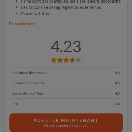
Ils ne sont pas pratiques, mais seulement décoratifs
Les zircons se désagrègent avec le temps
Prix exorbitant
En savoir plus......
4.23
Exécution des travaux
4.5
Confort d'utilisation
4.5
Durée de la coiffure
4.3
Prix
3.6
ACHETER MAINTENANT
Kitsch, épingles décoratives