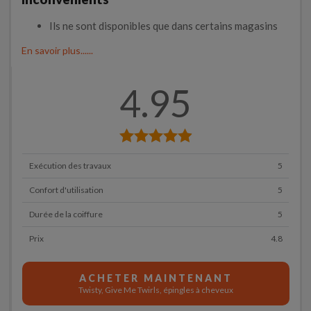
Ils ne sont disponibles que dans certains magasins
En savoir plus......
4.95
Exécution des travaux
5
Confort d'utilisation
5
Durée de la coiffure
5
Prix
4.8
ACHETER MAINTENANT
Twisty, Give Me Twirls, épingles à cheveux