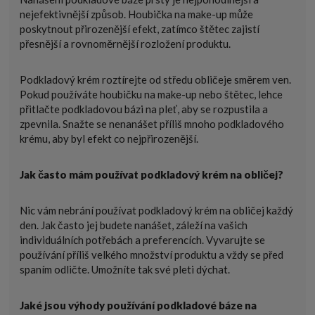
nejefektivnější způsob. Houbička na make-up může
poskytnout přirozenější efekt, zatímco štětec zajistí
přesnější a rovnoměrnější rozložení produktu.
Podkladový krém roztírejte od středu obličeje směrem ven.
Pokud používáte houbičku na make-up nebo štětec, lehce
přitlačte podkladovou bázi na pleť, aby se rozpustila a
zpevnila. Snažte se nenanášet příliš mnoho podkladového
krému, aby byl efekt co nejpřirozenější.
Jak často mám používat podkladový krém na obličej?
Nic vám nebrání používat podkladový krém na obličej každý
den. Jak často jej budete nanášet, záleží na vašich
individuálních potřebách a preferencích. Vyvarujte se
používání příliš velkého množství produktu a vždy se před
spaním odličte. Umožníte tak své pleti dýchat.
Jaké jsou výhody používání podkladové báze na