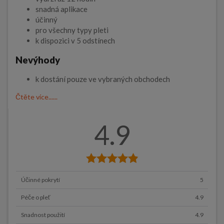
snadná aplikace
účinný
pro všechny typy pleti
k dispozici v 5 odstínech
Nevýhody
k dostání pouze ve vybraných obchodech
Čtěte více......
4.9
Účinné pokrytí
5
Péče o pleť
4.9
Snadnost použití
4.9