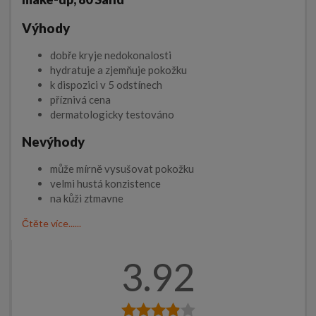
Výhody
dobře kryje nedokonalosti
hydratuje a zjemňuje pokožku
k dispozici v 5 odstínech
příznivá cena
dermatologicky testováno
Nevýhody
může mírně vysušovat pokožku
velmi hustá konzistence
na kůži ztmavne
Čtěte více......
3.92