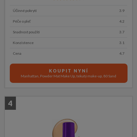
Účinné pokrytí
3.9
Péče o pleť
4.2
Snadnost použití
3.7
Konzistence
3.1
Cena
4.7
KOUPIT NYNÍ
Manhattan, Powder Mat Make Up, tekutý make-up, 80 Sand
4