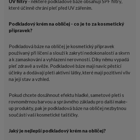
UV filtry
- některé podkladové báze obsahují SPF filtry,
které účinně chrání pleť před UV zářením.
Podkladový krém na obličej - co je to za kosmetický
přípravek?
Podkladová báze na obličej je kosmetický přípravek
používaný při líčení a slouží k zakrytí nedokonalostí a skvrn
a k zamaskování a vyhlazení nerovností. Díky němu vypadá
pleť zdravě a svěže. Podkladové báze mají navíc pěstící
účinky a dodávají pleti aktivní látky, které mají pozitivní vliv
na její stav a vzhled.
Pokud chcete dosáhnout efektu hladké, sametové pleti s
rovnoměrnou barvou a správného základu pro další make-
up produkty, pak je podkladová báze na obličej nezbytnou
součástí vaší kosmetické taštičky.
Jaký je nejlepší podkladový krém na obličej?