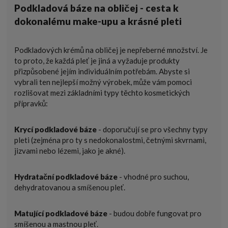
Podkladová báze na obličej - cesta k
dokonalému make-upu a krásné pleti
Podkladových krémů na obličej je nepřeberné množství. Je
to proto, že každá pleť je jiná a vyžaduje produkty
přizpůsobené jejím individuálním potřebám. Abyste si
vybrali ten nejlepší možný výrobek, může vám pomoci
rozlišovat mezi základními typy těchto kosmetických
přípravků:
Krycí
podkladové báze
- doporučují se pro všechny typy
pleti (zejména pro ty s nedokonalostmi, četnými skvrnami,
jizvami nebo lézemi, jako je akné).
Hydratační
podkladové báze
- vhodné pro suchou,
dehydratovanou a smíšenou pleť.
Matující podkladové báze
- budou dobře fungovat pro
smíšenou a mastnou pleť.