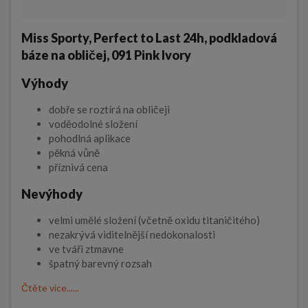
Miss Sporty, Perfect to Last 24h, podkladová
báze na obličej, 091 Pink Ivory
Výhody
dobře se roztírá na obličeji
voděodolné složení
pohodlná aplikace
pěkná vůně
příznivá cena
Nevýhody
velmi umělé složení (včetně oxidu titaničitého)
nezakrývá viditelnější nedokonalosti
ve tváři ztmavne
špatný barevný rozsah
Čtěte více......