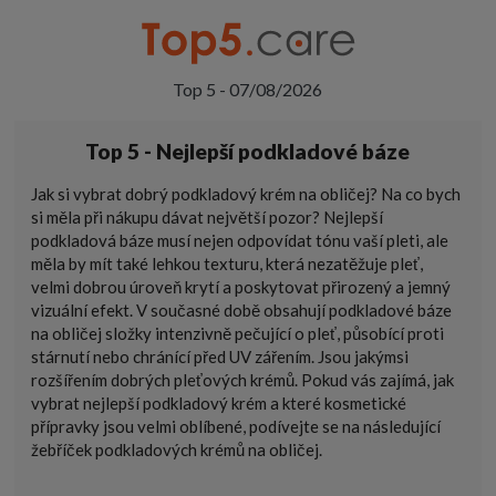
Top 5 - 07/08/2026
Top 5 - Nejlepší podkladové báze
Jak si vybrat dobrý podkladový krém na obličej? Na co bych
si měla při nákupu dávat největší pozor? Nejlepší
podkladová báze musí nejen odpovídat tónu vaší pleti, ale
měla by mít také lehkou texturu, která nezatěžuje pleť,
velmi dobrou úroveň krytí a poskytovat přirozený a jemný
vizuální efekt. V současné době obsahují podkladové báze
na obličej složky intenzivně pečující o pleť, působící proti
stárnutí nebo chránící před UV zářením. Jsou jakýmsi
rozšířením dobrých pleťových krémů. Pokud vás zajímá, jak
vybrat nejlepší podkladový krém a které kosmetické
přípravky jsou velmi oblíbené, podívejte se na následující
žebříček podkladových krémů na obličej.