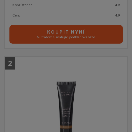
Konzistence
4.8
Cena
4.9
KOUPIT NYNÍ
Nutridome, matující podkladová báze
2