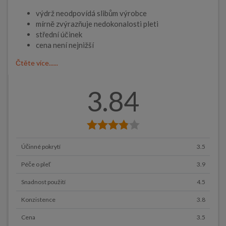
výdrž neodpovídá slibům výrobce
mírně zvýrazňuje nedokonalosti pleti
střední účinek
cena není nejnižší
Čtěte více......
3.84
Účinné pokrytí
3.5
Péče o pleť
3.9
Snadnost použití
4.5
Konzistence
3.8
Cena
3.5