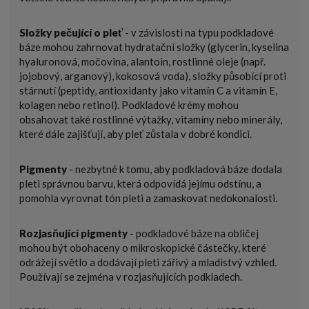
Složky pečující o pleť
- v závislosti na typu podkladové
báze mohou zahrnovat hydratační složky (glycerin, kyselina
hyaluronová, močovina, alantoin, rostlinné oleje (např.
jojobový, arganový), kokosová voda), složky působící proti
stárnutí (peptidy, antioxidanty jako vitamín C a vitamín E,
kolagen nebo retinol). Podkladové krémy mohou
obsahovat také rostlinné výtažky, vitamíny nebo minerály,
které dále zajišťují, aby pleť zůstala v dobré kondici.
Pigmenty
- nezbytné k tomu, aby podkladová báze dodala
pleti správnou barvu, která odpovídá jejímu odstínu, a
pomohla vyrovnat tón pleti a zamaskovat nedokonalosti.
Rozjasňující pigmenty
- podkladové báze na obličej
mohou být obohaceny o mikroskopické částečky, které
odrážejí světlo a dodávají pleti zářivý a mladistvý vzhled.
Používají se zejména v rozjasňujících podkladech.