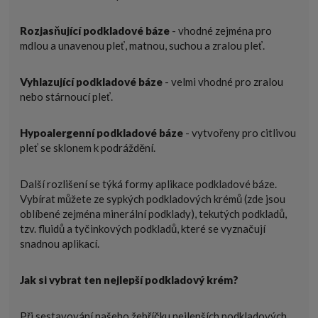
Rozjasňující
podkladové báze
- vhodné zejména pro
mdlou a unavenou pleť, matnou, suchou a zralou pleť.
Vyhlazující
podkladové báze
- velmi vhodné pro zralou
nebo stárnoucí pleť.
Hypoalergenní
podkladové báze
- vytvořeny pro citlivou
pleť se sklonem k podráždění.
Další rozlišení se týká formy aplikace podkladové báze.
Vybírat můžete ze sypkých podkladových krémů (zde jsou
oblíbené zejména minerální podklady), tekutých podkladů,
tzv. fluidů a tyčinkových podkladů, které se vyznačují
snadnou aplikací.
Jak si vybrat ten nejlepší podkladový krém?
Při sestavování našeho žebříčku nejlepších podkladových