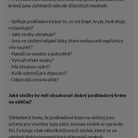
krémů jsme zohlednili několik důležitých hledisek:
- Splňuje podkladová báze to, co má (např. kryje, hydratuje,
rozjasňuje)?
- Jaké složky obsahuje?
- Jsou ve složení nějaké látky, které mohou mít nepříznivý
vliv na pleť?
- Nanáší se snadno a pohodlně?
- Vytváří efekt masky?
- Má dlouhou výdrž?
- Kolik odstínů je k dispozici?
- Odpovídá cena kvalitě?
Jaké složky by měl obsahovat dobrý podkladový krém
na obličej?
Vzhledem k tomu, že podkladové báze na obličej jsou
určeny pro všechny typy pleti, seznam složek se opravdu
liší. Existuje však několik klíčových složek, které se ve
většině těchto kosmetických přípravků opakují: