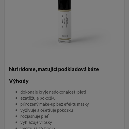
Nutridome, matující podkladová báze
Výhody
dokonale kryje nedokonalosti pleti
ezatěžuje pokožku
přirozený make-up bez efektu masky
vyživuje a ošetřuje pokožku
rozjasňuje pleť
vyhlazuje vrásky
vydrží až 12 hodin