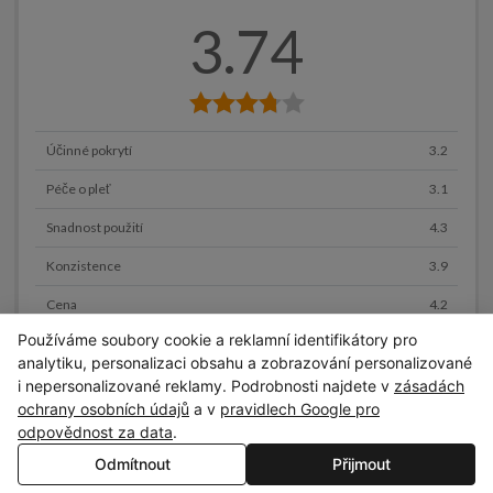
3.74
Účinné pokrytí
3.2
Péče o pleť
3.1
Snadnost použití
4.3
Konzistence
3.9
Cena
4.2
Používáme soubory cookie a reklamní identifikátory pro
analytiku, personalizaci obsahu a zobrazování personalizované
KOUPIT NYNÍ
i nepersonalizované reklamy. Podrobnosti najdete v
zásadách
Miss Sporty, Perfect to Last 24h, podkladová báze na obličej, 091
Pink Ivory
ochrany osobních údajů
a v
pravidlech Google pro
odpovědnost za data
.
Odmítnout
Přijmout
Nastavení cookies