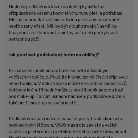
Nejlepší podkladová báze na obličej by měla být
přizpůsobena vašemu konkrétnímu typu pleti a potřebám.
Měl by odpovídat vašemu odstínu pleti, aby nevytvářel
nepřirozený efekt. Měl by být dlouhotrvající, neměl by
tmavnout ani žloutnout a měl by vaší pleti poskytovat
potřebnou péči.
Jak používat podkladový krém na obličej?
Při nanášení podkladové báze začněte důkladným
vyčištěním obličeje. Použijte k tomu jemný čisticí přípravek
nebo tonikum. V dalším kroku můžete na obličej nanést svůj
oblíbený krém. Případně můžete použít podkladovou bázi
pod make-up. Ta vám usnadní nanášení podkladové báze a
také udrží make-up na svém místě.
Podkladovou bázi můžete nanášet prsty, houbičkou nebo
podkladovým štětcem. Výběr nástroje závisí na vašich
osobních preferencích a efektu, kterého chcete dosáhnout.
Nanášení podkladové báze prsty je nejpohodlnější a