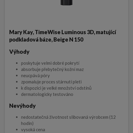
Mary Kay, TimeWise Luminous 3D, matující
podkladová báze, Beige N 150
Výhody
poskytuje velmi dobré pokrytí
absorbuje přebytečný kožní maz
neucpává póry
zpomaluje proces stárnutí pleti
k dispozici je velké množství odstínů
dermatologicky testováno
Nevýhody
nedostatečná životnost slibovaná výrobcem (12
hodin)
vysoká cena