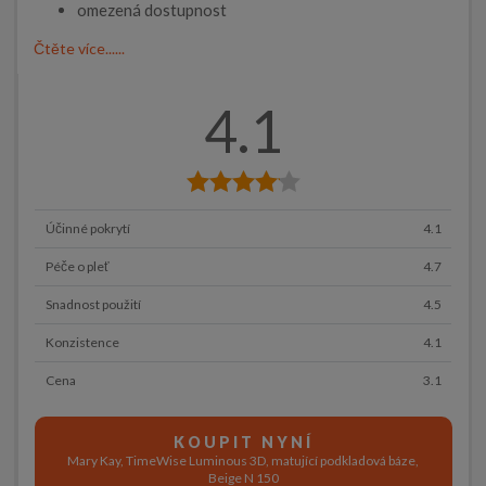
omezená dostupnost
Čtěte více......
4.1
Účinné pokrytí
4.1
Péče o pleť
4.7
Snadnost použití
4.5
Konzistence
4.1
Cena
3.1
KOUPIT NYNÍ
Mary Kay, TimeWise Luminous 3D, matující podkladová báze,
Beige N 150