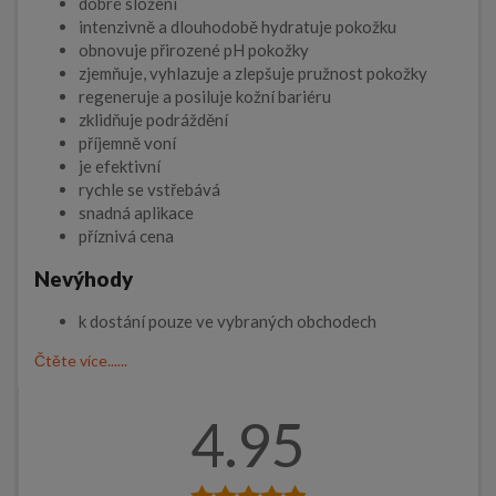
dobré složení
intenzivně a dlouhodobě hydratuje pokožku
obnovuje přirozené pH pokožky
zjemňuje, vyhlazuje a zlepšuje pružnost pokožky
regeneruje a posiluje kožní bariéru
zklidňuje podráždění
příjemně voní
je efektivní
rychle se vstřebává
snadná aplikace
příznivá cena
Nevýhody
k dostání pouze ve vybraných obchodech
Čtěte více......
4.95