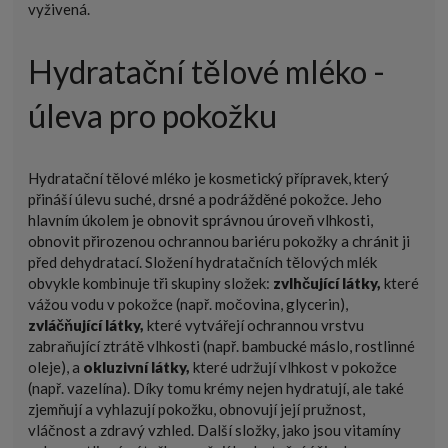
vyživená.
Hydratační tělové mléko -
úleva pro pokožku
Hydratační tělové mléko je kosmetický přípravek, který
přináší úlevu suché, drsné a podrážděné pokožce. Jeho
hlavním úkolem je obnovit správnou úroveň vlhkosti,
obnovit přirozenou ochrannou bariéru pokožky a chránit ji
před dehydratací. Složení hydratačních tělových mlék
obvykle kombinuje tři skupiny složek:
zvlhčující látky,
které
vážou vodu v pokožce (např. močovina, glycerin),
zvláčňující látky,
které vytvářejí ochrannou vrstvu
zabraňující ztrátě vlhkosti (např. bambucké máslo, rostlinné
oleje), a
okluzivní látky,
které udržují vlhkost v pokožce
(např. vazelína). Díky tomu krémy nejen hydratují, ale také
zjemňují a vyhlazují pokožku, obnovují její pružnost,
vláčnost a zdravý vzhled. Další složky, jako jsou vitamíny