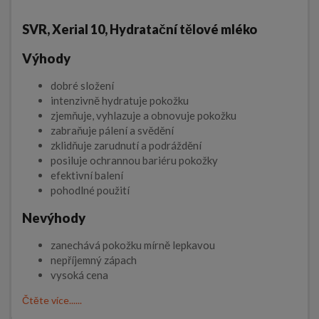
SVR, Xerial 10, Hydratační tělové mléko
Výhody
dobré složení
intenzivně hydratuje pokožku
zjemňuje, vyhlazuje a obnovuje pokožku
zabraňuje pálení a svědění
zklidňuje zarudnutí a podráždění
posiluje ochrannou bariéru pokožky
efektivní balení
pohodlné použití
Nevýhody
zanechává pokožku mírně lepkavou
nepříjemný zápach
vysoká cena
Čtěte více......