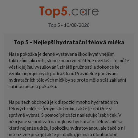
Top 5 - 10/08/2026
Top 5 - Nejlepší hydratační tělová mléka
Naše pokožka je denně vystavena škodlivým vnějším
faktorům jako vítr, slunce nebo znečištěné ovzduší. To může
vést k jejímu vysušování, ztrátě pružnosti a dokonce ke
vzniku nepříjemných podráždění. Pravidelné používání
hydratačních tělových mlék by se proto mělo stát základní
rutinou péče o pokožku.
Na pultech obchodů je k dispozici mnoho hydratačních
tělových mlék s různým složením, takže je obtížné si
správně vybrat. S pomocí přichází následující žebříček. V
něm jsme se podívali na nejlepší hydratační tělová mléka,
která nejenže udržují pokožku hydratovanou, ale také o ni
intenzivně pečují, takže je hladká, jemná a dlouhodobě