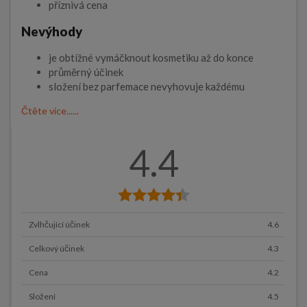
příznivá cena
Nevýhody
je obtížné vymáčknout kosmetiku až do konce
průměrný účinek
složení bez parfemace nevyhovuje každému
Čtěte více......
4.4
Zvlhčující účinek
4.6
Celkový účinek
4.3
Cena
4.2
Složení
4.5