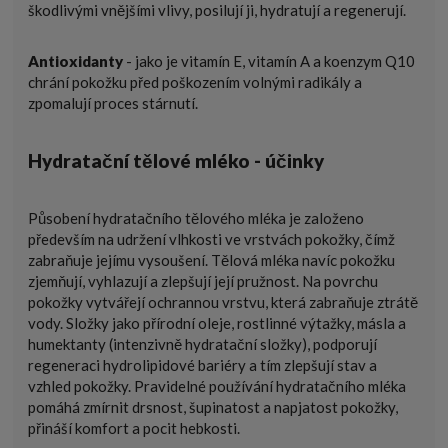
škodlivými vnějšími vlivy, posilují ji, hydratují a regenerují.
Antioxidanty
- jako je vitamín E, vitamín A a koenzym Q10
chrání pokožku před poškozením volnými radikály a
zpomalují proces stárnutí.
Hydratační tělové mléko - účinky
Působení hydratačního tělového mléka je založeno
především na udržení vlhkosti ve vrstvách pokožky, čímž
zabraňuje jejímu vysoušení. Tělová mléka navíc pokožku
zjemňují, vyhlazují a zlepšují její pružnost. Na povrchu
pokožky vytvářejí ochrannou vrstvu, která zabraňuje ztrátě
vody. Složky jako přírodní oleje, rostlinné výtažky, másla a
humektanty (intenzivně hydratační složky), podporují
regeneraci hydrolipidové bariéry a tím zlepšují stav a
vzhled pokožky. Pravidelné používání hydratačního mléka
pomáhá zmírnit drsnost, šupinatost a napjatost pokožky,
přináší komfort a pocit hebkosti.