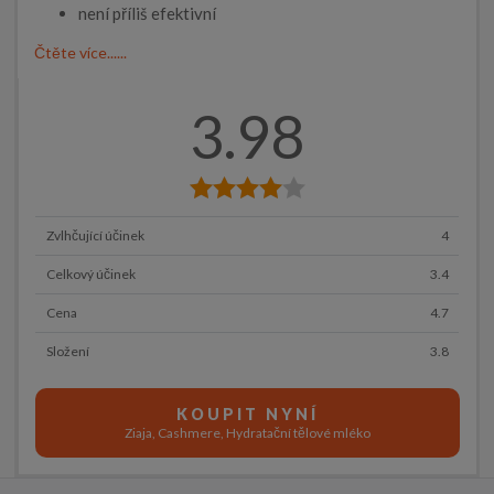
není příliš efektivní
Čtěte více......
3.98
Zvlhčující účinek
4
Celkový účinek
3.4
Cena
4.7
Složení
3.8
KOUPIT NYNÍ
Ziaja, Cashmere, Hydratační tělové mléko