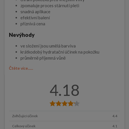
zpomaluje proces stárnutí pleti
snadná aplikace
efektivní balení
příznivá cena
Nevýhody
ve složení jsou umělá barviva
krátkodobý hydratační účinek na pokožku
průměrně příjemná vůně
Čtěte více......
4.18
Zvlhčující účinek
4.4
Celkový účinek
4.1