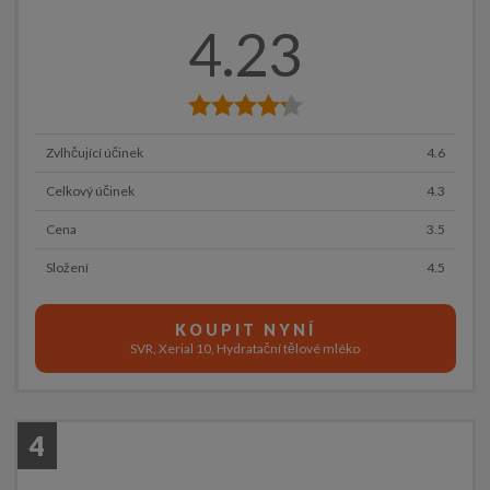
4.23
Zvlhčující účinek
4.6
Celkový účinek
4.3
Cena
3.5
Složení
4.5
KOUPIT NYNÍ
SVR, Xerial 10, Hydratační tělové mléko
4