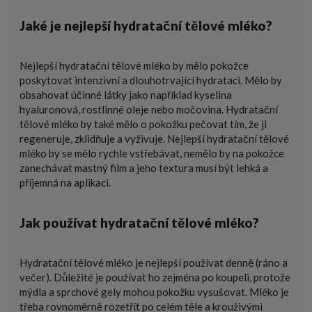
Jaké je nejlepší hydratační tělové mléko?
Nejlepší hydratační tělové mléko by mělo pokožce
poskytovat intenzivní a dlouhotrvající hydrataci. Mělo by
obsahovat účinné látky jako například kyselina
hyaluronová, rostlinné oleje nebo močovina. Hydratační
tělové mléko by také mělo o pokožku pečovat tím, že ji
regeneruje, zklidňuje a vyživuje. Nejlepší hydratační tělové
mléko by se mělo rychle vstřebávat, nemělo by na pokožce
zanechávat mastný film a jeho textura musí být lehká a
příjemná na aplikaci.
Jak používat hydratační tělové mléko?
Hydratační tělové mléko je nejlepší používat denně (ráno a
večer). Důležité je používat ho zejména po koupeli, protože
mýdla a sprchové gely mohou pokožku vysušovat. Mléko je
třeba rovnoměrně rozetřít po celém těle a krouživými