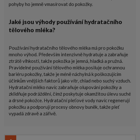
pohyby ho jemně vmasírovat do pokožky.
Jaké jsou výhody používání hydratačního
tělového mléka?
Používání hydratačního tělového mléka má pro pokožku
mnoho výhod. Především intenzivně hydratuje a zabraňuje
ztrátě vlhkosti, takže pokožka je jemná, hladká a pružná.
Pravidelné používání tělového mléka posiluje ochrannou
bariéru pokožky, takže je méně náchylná k poškozujícím
účinkům vnějších faktorů jako vítr, chlad nebo suchý vzduch.
Hydratační mléko navíc zabraňuje olupování pokožky a
zklidňuje podráždění, čímž poskytuje okamžitou úlevu suché
a drsné pokožce. Hydratační pleťové vody navíc regenerují
pokožku a podporují procesy obnovy buněk, takže pleť
vypadá zdravě a zářivě.