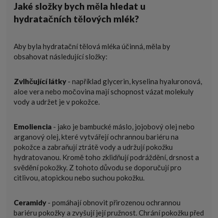
Jaké složky bych měla hledat u
hydratačních tělových mlék?
Aby byla hydratační tělová mléka účinná, měla by
obsahovat následující složky:
Zvlhčující látky
- například glycerin, kyselina hyaluronová,
aloe vera nebo močovina mají schopnost vázat molekuly
vody a udržet je v pokožce.
Emoliencia
- jako je bambucké máslo, jojobový olej nebo
arganový olej, které vytvářejí ochrannou bariéru na
pokožce a zabraňují ztrátě vody a udržují pokožku
hydratovanou. Kromě toho zklidňují podráždění, drsnost a
svědění pokožky. Z tohoto důvodu se doporučují pro
citlivou, atopickou nebo suchou pokožku.
Ceramidy
- pomáhají obnovit přirozenou ochrannou
bariéru pokožky a zvyšují její pružnost. Chrání pokožku před