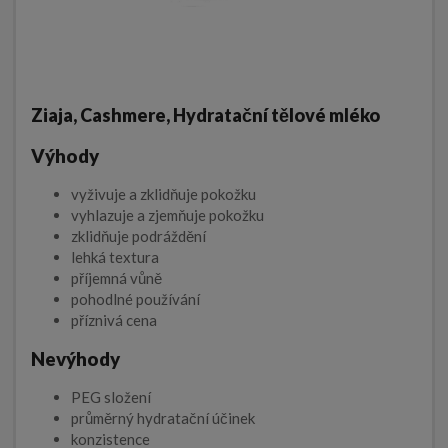
Ziaja, Cashmere, Hydratační tělové mléko
Výhody
vyživuje a zklidňuje pokožku
vyhlazuje a zjemňuje pokožku
zklidňuje podráždění
lehká textura
příjemná vůně
pohodlné používání
příznivá cena
Nevýhody
PEG složení
průměrný hydratační účinek
konzistence