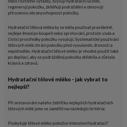
nebo rostlinné výtažky, zvyšují hydratační účinek,
regenerují pokožku, zklidňují podráždění a obnovují
přirozenou obranyschopnost pokožky.
Hydratační tělová mléka by se měla používat pravidelně,
nejlépe ihned po koupeli nebo sprchování, protože voda a
čistící prostředky pokožku vysušují. Systematické používání
tělových mlék chrání pokožku před vysušením, drsností a
nepohodlím. Hydratační tělové mléko je vhodné použít také
po depilaci, aby se podrážděná pokožka zklidnila a zůstala
krásná a zdravá.
Hydratační tělové mléko - jak vybrat to
nejlepší?
Při sestavování našeho žebříčku nejlepších hydratačních
tělových mlék jsme se zaměřili na následující kritéria:
Poskytuje tělové mléko pokožce intenzivní hydrataci?