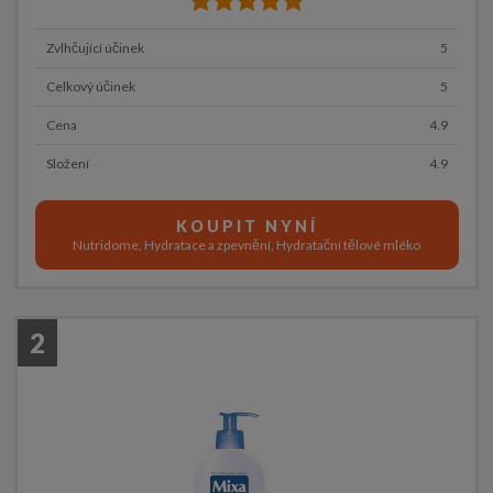
Zvlhčující účinek
5
Celkový účinek
5
Cena
4.9
Složení
4.9
KOUPIT NYNÍ
Nutridome, Hydratace a zpevnění, Hydratační tělové mléko
2